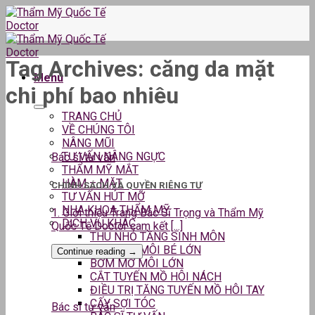
Skip
to
content
Tag Archives:
căng da mặt
Menu
chi phí bao nhiêu
TRANG CHỦ
VỀ CHÚNG TÔI
NÂNG MŨI
TƯ VẤN NÂNG NGỰC
Bác sĩ tư vấn
THẨM MỸ MẮT
HÀM – MẶT
CHÍNH SÁCH VÀ QUYỀN RIÊNG TƯ
TƯ VẤN HÚT MỠ
NHA KHOA THẨM MỸ
1. Giới thiệu Trang Bác Sĩ Trọng và Thẩm Mỹ
DỊCH VỤ KHÁC
Quốc Tế Doctor cam kết [...]
THU NHỎ TẦNG SINH MÔN
THU GỌN MÔI BÉ LỚN
Continue reading
→
BƠM MỠ MÔI LỚN
CẮT TUYẾN MỒ HÔI NÁCH
ĐIỀU TRỊ TĂNG TUYẾN MỒ HÔI TAY
CẤY SỢI TÓC
Bác sĩ tư vấn