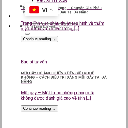
BÁC SĨ TƯ VẤN
ThS.BS CKII Lê Kim Trọng – Chuyên Gia Phẫu
VI
Thuật Thẩm Mỹ Hàng Đầu Tại Đà Nẵng
Trong lĩnh vực phẫu thuật tạo hình và thẩm
mỹ tại khu vực miền Trung, [...]
Continue reading
→
Bác sĩ tư vấn
MŨI GÃY CÓ ẢNH HƯỞNG ĐẾN SỨC KHOẺ
KHÔNG – CÁCH ĐIỀU TRỊ DÁNG MŨI GÃY TẠI ĐÀ
NẴNG
Mũi gãy – Một trong những dáng mũi
không được đánh giá cao về tính [...]
Continue reading
→