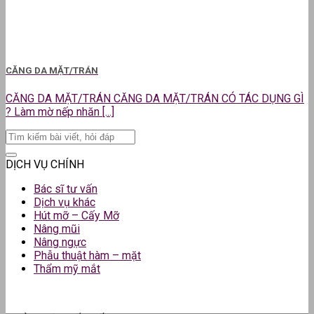
CĂNG DA MẶT/TRÁN
CĂNG DA MẶT/TRÁN CĂNG DA MẶT/TRÁN CÓ TÁC DỤNG GÌ
? Làm mờ nếp nhăn [...]
DỊCH VỤ CHÍNH
Bác sĩ tư vấn
Dịch vụ khác
Hút mỡ – Cấy Mỡ
Nâng mũi
Nâng ngực
Phẫu thuật hàm – mặt
Thẩm mỹ mắt