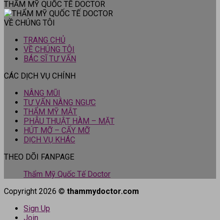
THẨM MỸ QUỐC TẾ DOCTOR
VỀ CHÚNG TÔI
TRANG CHỦ
VỀ CHÚNG TÔI
BÁC SĨ TƯ VẤN
CÁC DỊCH VỤ CHÍNH
NÂNG MŨI
TƯ VẤN NÂNG NGỰC
THẨM MỸ MẮT
PHẪU THUẬT HÀM – MẶT
HÚT MỠ – CẤY MỠ
DỊCH VỤ KHÁC
THEO DÕI FANPAGE
Thẩm Mỹ Quốc Tế Doctor
Copyright 2026 ©
thammydoctor.com
Sign Up
Join