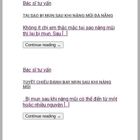
Bác sĩ tư vấn
TẠI SAO BỊ MỤN SAU KHI NÂNG MŨI ĐÀ NẴNG
Không ít chị em thắc mắc tại sao nâng mũi
thì lại bị mụn. Sau [...]
Continue reading
→
Bác sĩ tư vấn
TUYỆT CHIÊU ĐÁNH BAY MỤN SAU KHI NÂNG
MŨI
Bị mụn sau khi nâng mũi có thể đến từ một
hoặc nhiều nguyên [...]
Continue reading
→