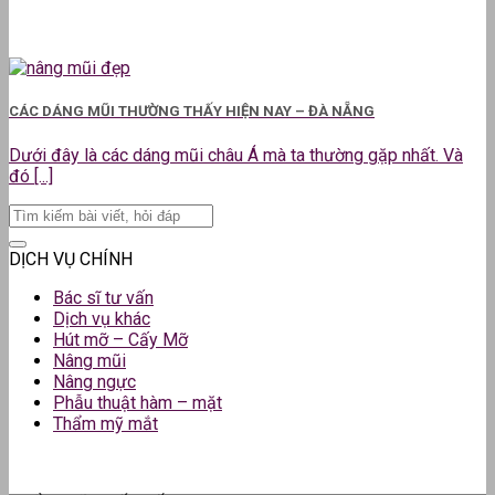
CÁC DÁNG MŨI THƯỜNG THẤY HIỆN NAY – ĐÀ NẴNG
Dưới đây là các dáng mũi châu Á mà ta thường gặp nhất. Và
đó [...]
DỊCH VỤ CHÍNH
Bác sĩ tư vấn
Dịch vụ khác
Hút mỡ – Cấy Mỡ
Nâng mũi
Nâng ngực
Phẫu thuật hàm – mặt
Thẩm mỹ mắt