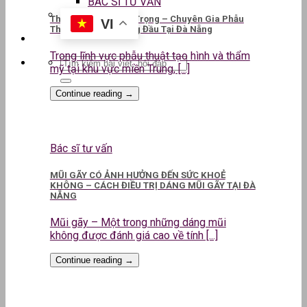
BÁC SĨ TƯ VẤN
ThS.BS CKII Lê Kim Trọng – Chuyên Gia Phẫu
VI
Thuật Thẩm Mỹ Hàng Đầu Tại Đà Nẵng
Trong lĩnh vực phẫu thuật tạo hình và thẩm
mỹ tại khu vực miền Trung, [...]
Continue reading
→
Bác sĩ tư vấn
MŨI GÃY CÓ ẢNH HƯỞNG ĐẾN SỨC KHOẺ
KHÔNG – CÁCH ĐIỀU TRỊ DÁNG MŨI GÃY TẠI ĐÀ
NẴNG
Mũi gãy – Một trong những dáng mũi
không được đánh giá cao về tính [...]
Continue reading
→