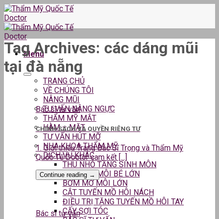
Skip
to
content
Tag Archives:
các dáng mũi
Menu
tại đà nẵng
TRANG CHỦ
VỀ CHÚNG TÔI
NÂNG MŨI
TƯ VẤN NÂNG NGỰC
Bác sĩ tư vấn
THẨM MỸ MẮT
HÀM – MẶT
CHÍNH SÁCH VÀ QUYỀN RIÊNG TƯ
TƯ VẤN HÚT MỠ
NHA KHOA THẨM MỸ
1. Giới thiệu Trang Bác Sĩ Trọng và Thẩm Mỹ
DỊCH VỤ KHÁC
Quốc Tế Doctor cam kết [...]
THU NHỎ TẦNG SINH MÔN
THU GỌN MÔI BÉ LỚN
Continue reading
→
BƠM MỠ MÔI LỚN
CẮT TUYẾN MỒ HÔI NÁCH
ĐIỀU TRỊ TĂNG TUYẾN MỒ HÔI TAY
CẤY SỢI TÓC
Bác sĩ tư vấn