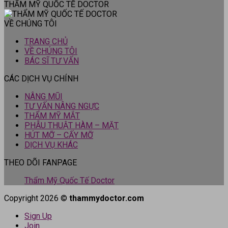
THẨM MỸ QUỐC TẾ DOCTOR
VỀ CHÚNG TÔI
TRANG CHỦ
VỀ CHÚNG TÔI
BÁC SĨ TƯ VẤN
CÁC DỊCH VỤ CHÍNH
NÂNG MŨI
TƯ VẤN NÂNG NGỰC
THẨM MỸ MẮT
PHẪU THUẬT HÀM – MẶT
HÚT MỠ – CẤY MỠ
DỊCH VỤ KHÁC
THEO DÕI FANPAGE
Thẩm Mỹ Quốc Tế Doctor
Copyright 2026 ©
thammydoctor.com
Sign Up
Join