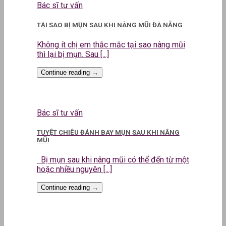
Bác sĩ tư vấn
TẠI SAO BỊ MỤN SAU KHI NÂNG MŨI ĐÀ NẴNG
Không ít chị em thắc mắc tại sao nâng mũi
thì lại bị mụn. Sau [...]
Continue reading
→
Bác sĩ tư vấn
TUYỆT CHIÊU ĐÁNH BAY MỤN SAU KHI NÂNG
MŨI
Bị mụn sau khi nâng mũi có thể đến từ một
hoặc nhiều nguyên [...]
Continue reading
→