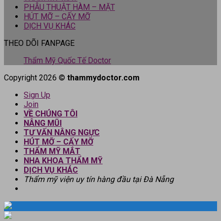
PHẪU THUẬT HÀM – MẶT
HÚT MỠ – CẤY MỠ
DỊCH VỤ KHÁC
THEO DÕI FANPAGE
Thẩm Mỹ Quốc Tế Doctor
Copyright 2026 ©
thammydoctor.com
Sign Up
Join
VỀ CHÚNG TÔI
NÂNG MŨI
TƯ VẤN NÂNG NGỰC
HÚT MỠ – CẤY MỠ
THẨM MỸ MẮT
NHA KHOA THẨM MỸ
DỊCH VỤ KHÁC
Thẩm mỹ viện uy tín hàng đầu tại Đà Nẵng