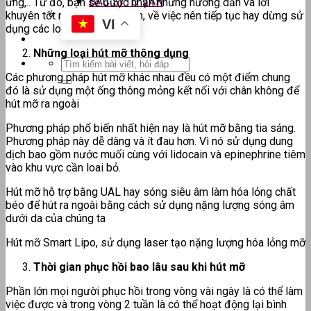
BÁC SĨ TƯ VẤN
ứng,.. Từ đó, bạn sẽ được nhận những hướng dẫn và lời
khuyên tốt nhất về chế độ ăn, về việc nên tiếp tục hay dừng sử
VI
dụng các loại thuốc nào,…
Những loại hút mỡ thông dụng
Các phương pháp hút mỡ khác nhau đều có một điểm chung
đó là sử dụng một ống thông mỏng kết nối với chân không để
hút mỡ ra ngoài
Phương pháp phổ biến nhất hiện nay là hút mỡ bằng tia sáng.
Phương pháp này dễ dàng và ít đau hơn. Vì nó sử dụng dung
dịch bao gồm nước muối cùng với lidocain và epinephrine tiêm
vào khu vực cần loai bỏ.
Hút mỡ hỗ trợ bằng UAL hay sóng siêu âm làm hóa lỏng chất
béo để hút ra ngoài bằng cách sử dụng nặng lượng sóng âm
dưới da của chúng ta
Hút mỡ Smart Lipo, sử dụng laser tạo nặng lượng hóa lỏng mỡ
Thời gian phục hồi bao lâu sau khi hút mỡ
Phần lớn mọi người phục hồi trong vòng vài ngày là có thể làm
việc được và trong vòng 2 tuần là có thể hoạt động lại bình