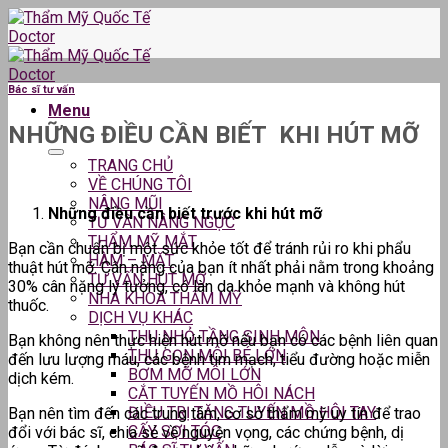
Skip
to
content
Bác sĩ tư vấn
Menu
NHỮNG ĐIỀU CẦN BIẾT KHI HÚT MỠ
TRANG CHỦ
VỀ CHÚNG TÔI
NÂNG MŨI
Những điều cần biết trước khi hút mỡ
TƯ VẤN NÂNG NGỰC
THẨM MỸ MẮT
Bạn cần chuẩn bị một sức khỏe tốt để tránh rủi ro khi phẩu
HÀM – MẶT
thuật hút mỡ. Cân nặng của bạn ít nhất phải nằm trong khoảng
TƯ VẤN HÚT MỠ
30% cân nặng lý tưởng, có làn da khỏe mạnh và không hút
NHA KHOA THẨM MỸ
thuốc.
DỊCH VỤ KHÁC
THU NHỎ TẦNG SINH MÔN
Bạn không nên thực hiện hút mỡ nếu bạn có các bệnh liên quan
THU GỌN MÔI BÉ LỚN
đến lưu lượng máu, các bệnh tim mạch, tiểu đường hoặc miễn
BƠM MỠ MÔI LỚN
dịch kém.
CẮT TUYẾN MỒ HÔI NÁCH
ĐIỀU TRỊ TĂNG TUYẾN MỒ HÔI TAY
Bạn nên tìm đến các trung tâm, cơ sở thẩm mỹ uy tín để trao
CẤY SỢI TÓC
đổi với bác sĩ, chia sẻ về nguyện vọng, các chứng bệnh, dị