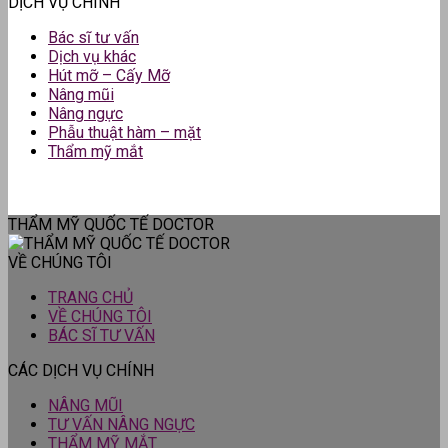
DỊCH VỤ CHÍNH
Bác sĩ tư vấn
Dịch vụ khác
Hút mỡ – Cấy Mỡ
Nâng mũi
Nâng ngực
Phẫu thuật hàm – mặt
Thẩm mỹ mắt
THẨM MỸ QUỐC TẾ DOCTOR
VỀ CHÚNG TÔI
TRANG CHỦ
VỀ CHÚNG TÔI
BÁC SĨ TƯ VẤN
CÁC DỊCH VỤ CHÍNH
NÂNG MŨI
TƯ VẤN NÂNG NGỰC
THẨM MỸ MẮT