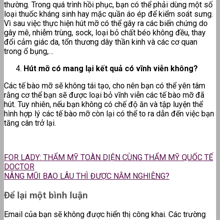
thường. Trong quá trình hồi phục, bạn có thể phải dùng một số
loại thuốc kháng sinh hay mặc quần áo ép để kiểm soát sưng.
Vì sau việc thực hiện hút mỡ có thể gây ra các biến chứng do
gây mê, nhiễm trùng, sock, loại bỏ chất béo không đều, thay
đổi cảm giác da, tổn thương dây thần kinh và các cơ quan
trong ổ bụng,…
Hút mỡ có mang lại kết quả có vĩnh viễn không?
Các tế bào mỡ sẽ không tái tạo, cho nên bạn có thể yên tâm
rằng cơ thể bạn sẽ được loại bỏ vĩnh viễn các tế bào mỡ đã
hút. Tuy nhiên, nếu bạn không có chế độ ăn và tập luyện thể
hình hợp lý các tế bào mỡ còn lại có thể to ra dẫn đến việc bạn
tăng cân trở lại.
FOR LADY: THẨM MỸ TOÀN DIỆN CÙNG THẨM MỸ QUỐC TẾ
DOCTOR
NÂNG MŨI BAO LÂU THÌ ĐƯỢC NẰM NGHIÊNG?
Để lại một bình luận
Email của bạn sẽ không được hiển thị công khai.
Các trường