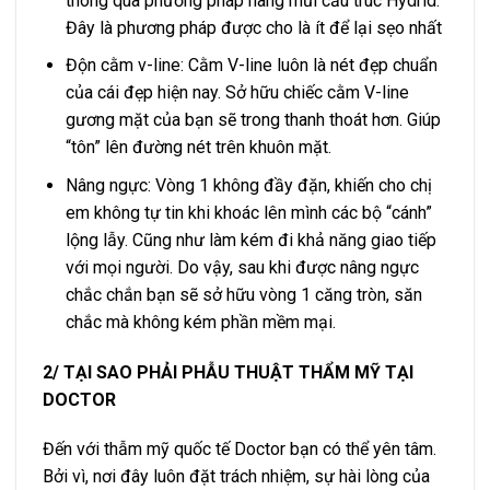
thông qua phương pháp nâng mũi cấu trúc Hydrid.
Đây là phương pháp được cho là ít để lại sẹo nhất
Độn cằm v-line: Cằm V-line luôn là nét đẹp chuẩn
của cái đẹp hiện nay. Sở hữu chiếc cằm V-line
gương mặt của bạn sẽ trong thanh thoát hơn. Giúp
“tôn” lên đường nét trên khuôn mặt.
Nâng ngực: Vòng 1 không đầy đặn, khiến cho chị
em không tự tin khi khoác lên mình các bộ “cánh”
lộng lẫy. Cũng như làm kém đi khả năng giao tiếp
với mọi người. Do vậy, sau khi được nâng ngực
chắc chắn bạn sẽ sở hữu vòng 1 căng tròn, săn
chắc mà không kém phần mềm mại.
2/ TẠI SAO PHẢI PHẪU THUẬT THẨM MỸ TẠI
DOCTOR
Đến với thẫm mỹ quốc tế Doctor bạn có thể yên tâm.
Bởi vì, nơi đây luôn đặt trách nhiệm, sự hài lòng của