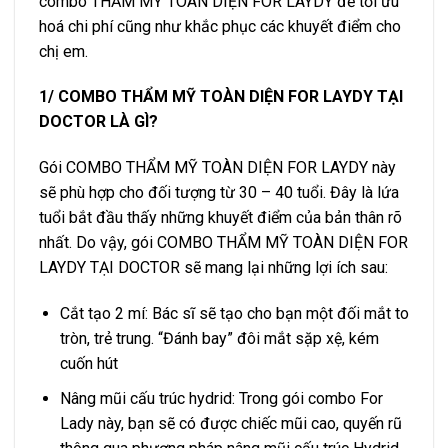
combo THẨM MỸ TOÀN DIỆN FOR LAYDY để tối ưu
hoá chi phí cũng như khắc phục các khuyết điểm cho
chị em.
1/ COMBO THẨM MỸ TOÀN DIỆN FOR LAYDY TẠI
DOCTOR LÀ GÌ?
Gói COMBO THẨM MỸ TOÀN DIỆN FOR LAYDY này
sẽ phù hợp cho đối tượng từ 30 – 40 tuổi. Đây là lứa
tuổi bắt đầu thấy những khuyết điểm của bản thân rõ
nhất. Do vậy, gói COMBO THẨM MỸ TOÀN DIỆN FOR
LAYDY TẠI DOCTOR sẽ mang lại những lợi ích sau:
Cắt tạo 2 mí: Bác sĩ sẽ tạo cho bạn một đối mắt to
tròn, trẻ trung. “Đánh bay” đôi mắt sặp xệ, kém
cuốn hút
Nâng mũi cấu trúc hydrid: Trong gói combo For
Lady này, bạn sẽ có được chiếc mũi cao, quyến rũ