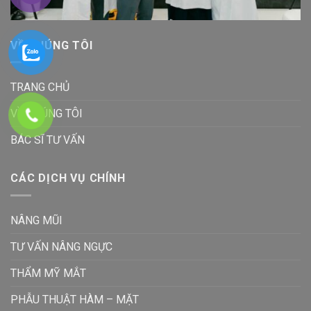
VỀ CHÚNG TÔI
TRANG CHỦ
VỀ CHÚNG TÔI
BÁC SĨ TƯ VẤN
CÁC DỊCH VỤ CHÍNH
NÂNG MŨI
TƯ VẤN NÂNG NGỰC
THẨM MỸ MẮT
PHẪU THUẬT HÀM – MẶT