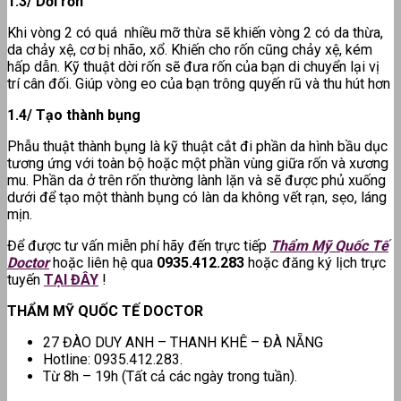
1.3/ Dời rốn
Khi vòng 2 có quá nhiều mỡ thừa sẽ khiến vòng 2 có da thừa,
da chảy xệ, cơ bị nhão, xổ. Khiến cho rốn cũng chảy xệ, kém
hấp dẫn. Kỹ thuật dời rốn sẽ đưa rốn của bạn di chuyển lại vị
trí cân đối. Giúp vòng eo của bạn trông quyến rũ và thu hút hơn
1.4/ Tạo thành bụng
Phẫu thuật thành bụng là kỹ thuật cắt đi phần da hình bầu dục
tương ứng với toàn bộ hoặc một phần vùng giữa rốn và xương
mu. Phần da ở trên rốn thường lành lặn và sẽ được phủ xuống
dưới để tạo một thành bụng có làn da không vết rạn, sẹo, láng
mịn.
Để được tư vấn miễn phí hãy đến trực tiếp
Thẩm Mỹ Quốc Tế
Doctor
hoặc liên hệ qua
0935.412.283
hoặc đăng ký lịch trực
tuyến
TẠI ĐÂY
!
THẨM MỸ QUỐC TẾ DOCTOR
27 ĐÀO DUY ANH – THANH KHÊ – ĐÀ NẴNG
Hotline: 0935.412.283.
Từ 8h – 19h (Tất cả các ngày trong tuần).