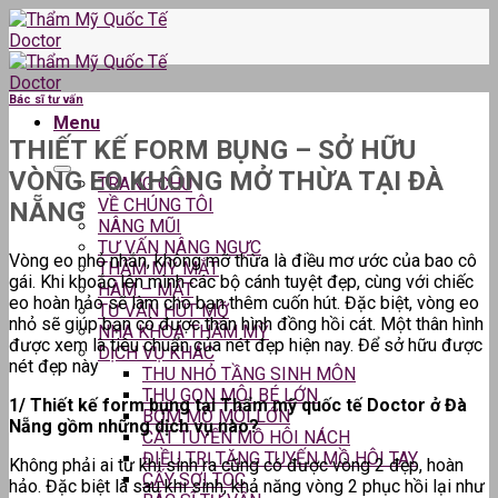
Skip
to
content
Bác sĩ tư vấn
Menu
THIẾT KẾ FORM BỤNG – SỞ HỮU
VÒNG EO KHÔNG MỞ THỪA TẠI ĐÀ
TRANG CHỦ
VỀ CHÚNG TÔI
NẴNG
NÂNG MŨI
TƯ VẤN NÂNG NGỰC
Vòng eo nhỏ nhắn, không mỡ thừa là điều mơ ước của bao cô
THẨM MỸ MẮT
gái. Khi khoắc lên mình các bộ cánh tuyệt đẹp, cùng với chiếc
HÀM – MẶT
eo hoàn hảo sẽ làm cho bạn thêm cuốn hút. Đặc biệt, vòng eo
TƯ VẤN HÚT MỠ
nhỏ sẽ giúp bạn có được thân hình đồng hồi cát. Một thân hình
NHA KHOA THẨM MỸ
được xem là tiêu chuẩn của nét đẹp hiện nay. Để sở hữu được
DỊCH VỤ KHÁC
nét đẹp này
THU NHỎ TẦNG SINH MÔN
THU GỌN MÔI BÉ LỚN
1/ Thiết kế form bụng tại Thẩm mỹ quốc tế Doctor ở Đà
BƠM MỠ MÔI LỚN
Nẵng gồm những dịch vụ nào?
CẮT TUYẾN MỒ HÔI NÁCH
ĐIỀU TRỊ TĂNG TUYẾN MỒ HÔI TAY
Không phải ai từ khi sinh ra cũng có được vòng 2 đẹp, hoàn
CẤY SỢI TÓC
hảo. Đặc biệt là sau khi sinh, khả năng vòng 2 phục hồi lại như