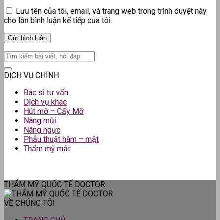
Lưu tên của tôi, email, và trang web trong trình duyệt này
cho lần bình luận kế tiếp của tôi.
DỊCH VỤ CHÍNH
Bác sĩ tư vấn
Dịch vụ khác
Hút mỡ – Cấy Mỡ
Nâng mũi
Nâng ngực
Phẫu thuật hàm – mặt
Thẩm mỹ mắt
THẨM MỸ QUỐC TẾ DOCTOR
VỀ CHÚNG TÔI