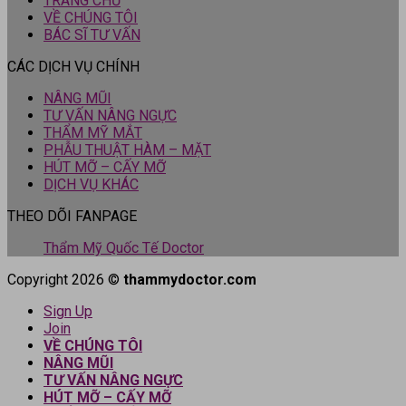
TRANG CHỦ
VỀ CHÚNG TÔI
BÁC SĨ TƯ VẤN
CÁC DỊCH VỤ CHÍNH
NÂNG MŨI
TƯ VẤN NÂNG NGỰC
THẨM MỸ MẮT
PHẪU THUẬT HÀM – MẶT
HÚT MỠ – CẤY MỠ
DỊCH VỤ KHÁC
THEO DÕI FANPAGE
Thẩm Mỹ Quốc Tế Doctor
Copyright 2026 ©
thammydoctor.com
Sign Up
Join
VỀ CHÚNG TÔI
NÂNG MŨI
TƯ VẤN NÂNG NGỰC
HÚT MỠ – CẤY MỠ