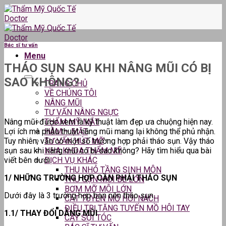
Skip
to
content
Bác sĩ tư vấn
Menu
THÁO SỤN SAU KHI NÂNG MŨI CÓ BỊ
SAO KHÔNG?
TRANG CHỦ
VỀ CHÚNG TÔI
NÂNG MŨI
TƯ VẤN NÂNG NGỰC
Nâng mũi được xem là kỹ thuật làm đẹp ưa chuộng hiện nay.
THẨM MỸ MẮT
Lợi ích mà phẫu thuật nâng mũi mang lại không thể phủ nhận.
HÀM – MẶT
Tuy nhiên, vẫn có một số trường hợp phải tháo sụn. Vậy tháo
TƯ VẤN HÚT MỠ
sụn sau khi nâng mũi có bị sao không? Hãy tìm hiểu qua bài
NHA KHOA THẨM MỸ
viết bên dưới.
DỊCH VỤ KHÁC
THU NHỎ TẦNG SINH MÔN
1/ NHỮNG TRƯỜNG HỢP CẦN PHẢI THÁO SỤN
THU GỌN MÔI BÉ LỚN
BƠM MỠ MÔI LỚN
Dưới đây là 3 trường hợp bạn nên tháo sụn.
CẮT TUYẾN MỒ HÔI NÁCH
ĐIỀU TRỊ TĂNG TUYẾN MỒ HÔI TAY
1.1/ THAY ĐỔI DÁNG MŨI
CẤY SỢI TÓC