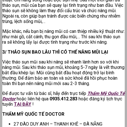
tháo sụn, mũi của bạn sẽ quay lại tình trạng như ban đầu. Việc
tháo sụn sẽ không làm thay đổi cấu trúc và chức nâng mũi.
Ngoài ra, còn giúp bạn tránh được các biến chứng như nhiễm
trùng, lệch sống mũi,…
Mặc khác, nếu bạn bị nâng mũi có can thiệp nhiều kỹ thuật như:
như mài gồ, cắt cánh, thu gọn đầu mũi,… Thì sau khi tháo sụn
ra sẽ không lấy lại được tình trạng như trước khi nâng.
3/ THÁO SỤN BAO LÂU THÌ CÓ THỂ NÂNG MŨI LẠI
Việc tháo sụn mũi sau khi nâng sẽ nhanh lành hơn so với khi
nâng mũi. Sau khi tháo sụn mũi, khoảng 5-7 ngày là vết thương
bắt đầu khép lại. Mũi cũng bắt đầu hoạt động trở lại bình
thường. Để đảm bảo an toàn và sức khoẻ đã hồi phục hoàn
toàn thì bạn nên nâng mũi mới sau 2-3 tháng.
Để được tư vấn từ bác sĩ, hãy đến trực tiếp
Thẩm Mỹ Quốc Tế
Doctor
hoặc liên hệ qua
0935.412.283
hoặc đăng ký lịch trực
tuyến
TẠI ĐÂY
!
THẨM MỸ QUỐC TẾ DOCTOR
27 ĐÀO DUY ANH – THANH KHÊ – ĐÀ NẴNG