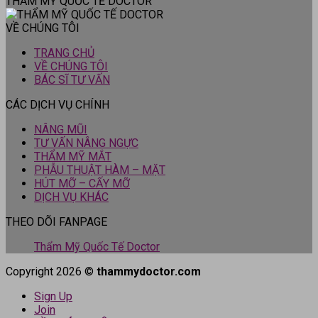
THẨM MỸ QUỐC TẾ DOCTOR
VỀ CHÚNG TÔI
TRANG CHỦ
VỀ CHÚNG TÔI
BÁC SĨ TƯ VẤN
CÁC DỊCH VỤ CHÍNH
NÂNG MŨI
TƯ VẤN NÂNG NGỰC
THẨM MỸ MẮT
PHẪU THUẬT HÀM – MẶT
HÚT MỠ – CẤY MỠ
DỊCH VỤ KHÁC
THEO DÕI FANPAGE
Thẩm Mỹ Quốc Tế Doctor
Copyright 2026 ©
thammydoctor.com
Sign Up
Join