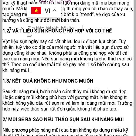
BÁC SĨ TƯ VẤN
Với kỹ thuật nâng mũi có thể tạo mọi dáng mũi mà bạn mong
muốn. Mà không ít khách hàng thường yêu cầu bác sĩ thay sụn,
VI
tạo dáng mũi mới hơn. Nhằm bắt kịp “trend”, vẻ đẹp của xu
hướng và cũng như đổi mới bản thân.
1.2/ VẬT LIỆU SỤN KHÔNG PHÙ HỢP VỚI CƠ THỂ
Vật liệu sụn ngày nay có rất nhiều loại để bạn lựa chọn. Tuy
nhiên, tuỳ vào cơ địa của mỗi người mà vật liệu sụn được sử
dụng cũng khác nhau. Không phải ai cũng phù hợp với tất cả
các sụn nâng mũi. Nếu sụn nâng mũi không tương thích với cơ
thể. Theo cơ chế đào thải thì sẽ gây nên 1 số biến chứng sau
khi nâng mũi.
1.3/ KẾT QUẢ KHÔNG NHƯ MONG MUỐN
Sau khi nâng mũi, bệnh nhân cảm thấy mũi không được đẹp.
Hoặc dáng mũi không phù hợp với gương mặt. Nên không ít
khách hàng yêu cầu rút sụn ra và làm lại dáng mũi mới. Trường
hợp này, việc tháo sụn rất đơn giản, không hề phức tạp.
2/ MŨI SẼ RA SAO NẾU THÁO SỤN SAU KHI NÂNG MŨI
Nếu phương pháp nâng mũi của bạn không áp dụng nhiều kỹ
thuật. Chỉ nâng sống hoặc bọc sụn nhẹ. Sau một thời gian đã