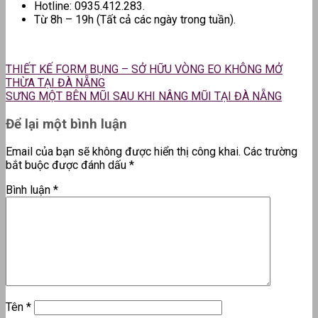
Hotline: 0935.412.283.
Từ 8h – 19h (Tất cả các ngày trong tuần).
THIẾT KẾ FORM BỤNG – SỞ HỮU VÒNG EO KHÔNG MỞ
THỪA TẠI ĐÀ NẴNG
SƯNG MỘT BÊN MŨI SAU KHI NÂNG MŨI TẠI ĐÀ NẴNG
Để lại một bình luận
Email của bạn sẽ không được hiển thị công khai.
Các trường
bắt buộc được đánh dấu
*
Bình luận
*
Tên
*