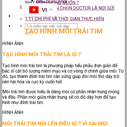
BÁC SĨ TƯ VẤN
NHƯ MÌNH MONG MUỐN ?
1.10
VÌ SAO NÊN CHỌN DOCTOR LÀ NƠI GỬI
VI
GẮM LÒNG TIN
1.11
CHI PHÍ VÀ THỜI GIAN THỰC HIỆN
TẠO HÌNH MÔI TRÁI TIM
HINH ẢNH
TẠO HÌNH MÔI TRÁI TIM LÀ GÌ ?
Tạo hình môi trái tim là phương pháp tiểu phẫu đơn giản để
bác sĩ cắt bỏ lượng niêm mạc và cơ vòng ở chính giữa môi. Từ
đó, tạo thành đỉnh trái tim cân xứng giúp đôi môi thô dày trở
nên hài hòa và cực kỳ cuốn hút.
Môi trái tim được hiểu là dáng môi có phần nhân trung mỏng
và đều. Phần môi giữa nhân trung sẽ có độ dày hơn để tạo
hình như đỉnh trái tim.
HINH ẢNH
MÔI TRÁI TIM NÓI LÊN ĐIỀU GÌ ? VÌ SAI MỌI