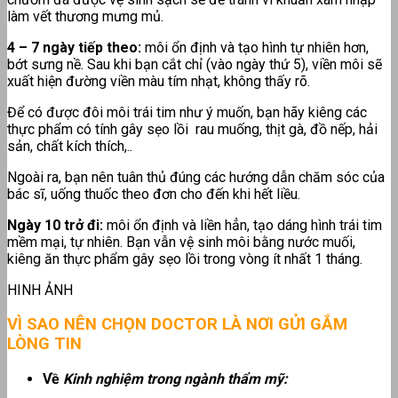
làm vết thương mưng mủ.
4 – 7 ngày tiếp theo:
môi ổn định và tạo hình tự nhiên hơn,
bớt sưng nề. Sau khi bạn cắt chỉ (vào ngày thứ 5), viền môi sẽ
xuất hiện đường viền màu tím nhạt, không thấy rõ.
Để có được đôi môi trái tim như ý muốn, bạn hãy kiêng các
thực phẩm có tính gây sẹo lồi rau muống, thịt gà, đồ nếp, hải
sản, chất kích thích,..
Ngoài ra, bạn nên tuân thủ đúng các hướng dẫn chăm sóc của
bác sĩ, uống thuốc theo đơn cho đến khi hết liều.
Ngày 10 trở đi:
môi ổn định và liền hẳn, tạo dáng hình trái tim
mềm mại, tự nhiên. Bạn vẫn vệ sinh môi bằng nước muối,
kiêng ăn thực phẩm gây sẹo lồi trong vòng ít nhất 1 tháng.
HINH ẢNH
VÌ SAO NÊN CHỌN DOCTOR LÀ NƠI GỬI GẮM
LÒNG TIN
Về
Kinh nghiệm trong ngành thẩm mỹ: