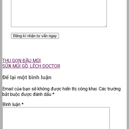
THU GỌN ĐẦU MŨI
SỮA MŨI GỒ, LỆCH DOCTOR
Để lại một bình luận
Email của bạn sẽ không được hiển thị công khai.
Các trường
bắt buộc được đánh dấu
*
Bình luận
*