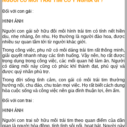
NGƯỜI CÓ MÔI TRÁI TIM CÓ Ý NGHĨA GÌ ?
Đối với con gái :
HINH ẢNH
Người con gái sở hữu đôi môi hình trái tim có tính nết hiền
dịu, nhẹ nhàng, ôn nhu. Họ thường là người đào hoa, được
nhiều sự quan tâm tới từ người khác giới.
Trong công việc, phụ nữ có môi dáng trái tim rất thông minh,
giải quyết nhanh nhạy các tình huống. Vậy nên, họ rất được
trọng dụng trong công việc, các mối quan hệ làm ăn. Người
có dáng môi này cũng có phúc khí thành đạt, phú quý và
được quý nhân phù trợ.
Trong đời sống tình cảm, con gái có môi trái tim thường
hướng nội, chu đáo, chu toàn mọi việc. Họ rất biết cách dung
hòa cuộc sống và công việc nên gia đình thuận lợi, êm ấm.
Đối với con trai :
HINH ẢNH
Người con trai sở hữu môi trái tim theo quan điểm của dân
gian là người hòa đồng, tính tình sôi nổi, hoạt bát. Người này