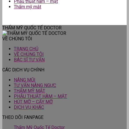
Phẫu thuật hàm – mặt
Thẩm mỹ mắt
THẨM MỸ QUỐC TẾ DOCTOR
VỀ CHÚNG TÔI
TRANG CHỦ
VỀ CHÚNG TÔI
BÁC SĨ TƯ VẤN
CÁC DỊCH VỤ CHÍNH
NÂNG MŨI
TƯ VẤN NÂNG NGỰC
THẨM MỸ MẮT
PHẪU THUẬT HÀM – MẶT
HÚT MỠ – CẤY MỠ
DỊCH VỤ KHÁC
THEO DÕI FANPAGE
Thẩm Mỹ Quốc Tế Doctor