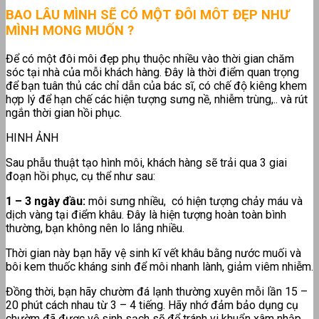
BAO LÂU MÌNH SẼ CÓ MỘT ĐÔI MÔT ĐẸP NHƯ
MÌNH MONG MUỐN ?
Để có một đôi môi đẹp phụ thuộc nhiều vào thời gian chăm
sóc tại nhà của mỗi khách hàng. Đây là thời điểm quan trọng
để bạn tuân thủ các chỉ dẫn của bác sĩ, có chế độ kiêng khem
hợp lý để hạn chế các hiện tượng sưng nề, nhiễm trùng,.. và rút
ngắn thời gian hồi phục.
HINH ẢNH
Sau phẫu thuật tạo hình môi, khách hàng sẽ trải qua 3 giai
đoạn hồi phục, cụ thể như sau:
1 – 3 ngày đầu:
môi sưng nhiều, có hiện tượng chảy máu và
dịch vàng tại điểm khâu. Đây là hiện tượng hoàn toàn bình
thường, bạn không nên lo lắng nhiều.
Thời gian này bạn hãy vệ sinh kĩ vết khâu bằng nước muối và
bôi kem thuốc kháng sinh để môi nhanh lành, giảm viêm nhiễm.
Đồng thời, bạn hãy chườm đá lạnh thường xuyên mỗi lần 15 –
20 phút cách nhau từ 3 – 4 tiếng. Hãy nhớ đảm bảo dụng cụ
chườm đã được vệ sinh sạch sẽ để tránh vi khuẩn xâm nhập