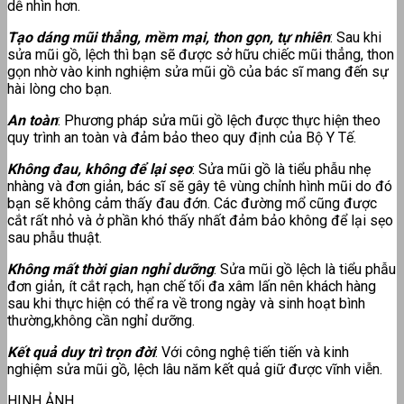
dễ nhìn hơn.
Tạo dáng mũi thẳng, mềm mại, thon gọn, tự nhiên
: Sau khi
sửa mũi gồ, lệch thì bạn sẽ được sở hữu chiếc mũi thẳng, thon
gọn nhờ vào kinh nghiệm sửa mũi gồ của bác sĩ mang đến sự
hài lòng cho bạn.
An toàn
: Phương pháp sửa mũi gồ lệch được thực hiện theo
quy trình an toàn và đảm bảo theo quy định của Bộ Y Tế.
Không đau, không để lại sẹo
: Sửa mũi gồ là tiểu phẫu nhẹ
nhàng và đơn giản, bác sĩ sẽ gây tê vùng chỉnh hình mũi do đó
bạn sẽ không cảm thấy đau đớn. Các đường mổ cũng được
cắt rất nhỏ và ở phần khó thấy nhất đảm bảo không để lại sẹo
sau phẫu thuật.
Không mất thời gian nghỉ dưỡng
: Sửa mũi gồ lệch là tiểu phẫu
đơn giản, ít cắt rạch, hạn chế tối đa xâm lấn nên khách hàng
sau khi thực hiện có thể ra về trong ngày và sinh hoạt bình
thường,không cần nghỉ dưỡng.
Kết quả duy trì trọn đời
: Với công nghệ tiến tiến và kinh
nghiệm sửa mũi gồ, lệch lâu năm kết quả giữ được vĩnh viễn.
HINH ẢNH