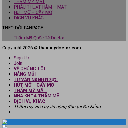
THẨM MỸ MẮT
PHẪU THUẬT HÀM – MẶT
HÚT MỠ – CẤY MỠ
DỊCH VỤ KHÁC
THEO DÕI FANPAGE
Thẩm Mỹ Quốc Tế Doctor
Copyright 2026 ©
thammydoctor.com
Sign Up
Join
VỀ CHÚNG TÔI
NÂNG MŨI
TƯ VẤN NÂNG NGỰC
HÚT MỠ – CẤY MỠ
THẨM MỸ MẮT
NHA KHOA THẨM MỸ
DỊCH VỤ KHÁC
Thẩm mỹ viện uy tín hàng đầu tại Đà Nẵng