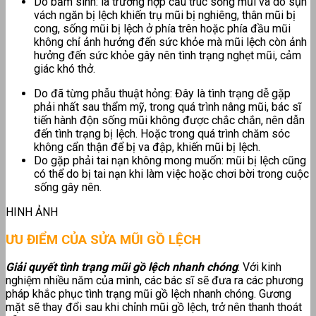
Do bẩm sinh: là trường hợp cấu trúc sống mũi và do sụn
vách ngăn bị lệch khiến trụ mũi bị nghiêng, thân mũi bị
cong, sống mũi bị lệch ở phía trên hoặc phía đầu mũi
không chỉ ảnh hưởng đến sức khỏe mà mũi lệch còn ảnh
hưởng đến sức khỏe gây nên tình trạng nghẹt mũi, cảm
giác khó thở.
Do đã từng phẫu thuật hỏng: Đây là tình trạng dễ gặp
phải nhất sau thẩm mỹ, trong quá trình nâng mũi, bác sĩ
tiến hành độn sống mũi không được chắc chắn, nên dẫn
đến tình trạng bị lệch. Hoặc trong quá trình chăm sóc
không cẩn thận để bị va đập, khiến mũi bị lệch.
Do gặp phải tai nạn không mong muốn: mũi bị lệch cũng
có thể do bị tai nạn khi làm việc hoặc chơi bời trong cuộc
sống gây nên.
HINH ẢNH
ƯU ĐIỂM CỦA SỬA MŨI GỒ LỆCH
Giải quyết tình trạng mũi gồ lệch nhanh chóng
: Với kinh
nghiệm nhiều năm của mình, các bác sĩ sẽ đưa ra các phương
pháp khắc phục tình trạng mũi gồ lệch nhanh chóng. Gương
mặt sẽ thay đổi sau khi chỉnh mũi gồ lệch, trở nên thanh thoát