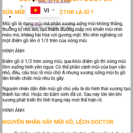
BÁC SĨ TƯ VẤN
VI
SỮA MŨI GỒ, LỆCH DOCTOR LÀ GÌ ?
Mũi gồ là dạng
mũi
mà phần xương sống mũi không thẳng,
thường bị nhô lên, tạo thành đường mấp mô khiến mũi nhìn
méo mó, không hài hòa với gương mặt. Khi nhìn nghiêng có
một điểm gồ lên ở 1/3 trên của sóng mũi.
HINH ẢNH
Điểm gồ ở 1/3 trên sóng mũi, qua khỏi điểm gồ thì sóng mũi
lõm xuống hình yên ngựa. Có thể phần cánh mũi của bạn vẫn
nhỏ, đều, cấu trúc lỗ mũi chữ A nhưng xương sống mũi bị gồ
lên khiến chiếc mũi như bị gãy.
Nguyên nhân dẫn đến mũi gồ chủ yếu là do hình thái xương tạo
thành lúc nhỏ. Hoặc do bẩm sinh đã có. Sau này lớn lên khi
xương phát triển thì tình trạng này mới thể hiện rõ.
HINH ẢNH
NGUYÊN NHÂN GÂY
MŨI GỒ, LỆCH DOCTOR