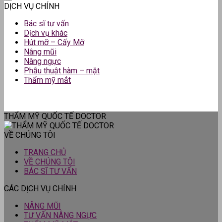
DỊCH VỤ CHÍNH
Bác sĩ tư vấn
Dịch vụ khác
Hút mỡ – Cấy Mỡ
Nâng mũi
Nâng ngực
Phẫu thuật hàm – mặt
Thẩm mỹ mắt
THẨM MỸ QUỐC TẾ DOCTOR
VỀ CHÚNG TÔI
TRANG CHỦ
VỀ CHÚNG TÔI
BÁC SĨ TƯ VẤN
CÁC DỊCH VỤ CHÍNH
NÂNG MŨI
TƯ VẤN NÂNG NGỰC