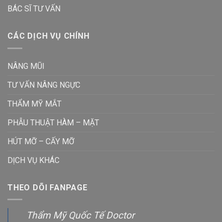
BÁC SĨ TƯ VẤN
CÁC DỊCH VỤ CHÍNH
NÂNG MŨI
TƯ VẤN NÂNG NGỰC
THẨM MỸ MẮT
PHẪU THUẬT HÀM – MẶT
HÚT MỠ – CẤY MỠ
DỊCH VỤ KHÁC
THEO DÕI FANPAGE
Thẩm Mỹ Quốc Tế Doctor