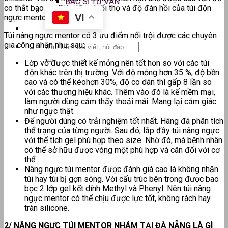
BÁC SĨ TƯ VẤN
co thắt bao xơ. Giúp tăng tuổi thọ và độ đàn hồi của túi độn
VI
ngực mentor
Túi nâng ngực mentor có 3 ưu điểm nổi trội được các chuyên
gia công nhận như sau:
Lớp vỏ được thiết kế mỏng nên tốt hơn so với các túi
độn khác trên thị trường. Với độ mỏng hơn 35 %, độ bền
cao và có thể kéohơn 30%, độ co dãn thì gấp 8 lần so
với các thương hiệu khác. Thêm vào đó là kế mềm mại,
làm người dùng cảm thấy thoải mái. Mang lại cảm giác
như ngực thật.
Để người dùng có trải nghiệm tốt nhất. Hãng đã phân tích
thể trạng của từng người. Sau đó, lắp đầy túi nâng ngực
với thể tích gel phù hợp theo size. Nhờ đó, mà bệnh nhân
có thể sở hữu được vòng một phù hợp và cân đối với cơ
thể.
Nâng ngực túi mentor được đánh giá cao là không nhăn
túi hay túi bị gợn sóng. Với cấu trúc bên trong được bao
bọc 2 lớp gel kết dính Methyl và Phenyl. Nên túi nâng
ngực mentor có thể chịu được lực tốt, không rách hay
tràn silicone.
2/ NÂNG NGỰC TÚI MENTOR NHÁM TẠI ĐÀ NẴNG LÀ GÌ