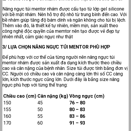
Nâng ngực túi mentor nhám được cấu tạo từ lớp gel silicone
với bề mặt nhám. Nên hỗ trợ độ nhô từ trung bình đến cao. Với
bề nhám giúp tăng độ bám dính và ngăn không cho túi bị lệch.
Thêm vào đó, là thiết kế tự nhiên, mềm mịn, sản xuất theo
công nghệ độc quyền của memtor nên tạo được vẻ đẹp tự
nhiên nhất, cảm giác ngực như thật
3/ LỰA CHỌN NÂNG NGỰC TÚI MENTOR PHÙ HỢP
Để phù hợp với cơ thể của từng người nên nâng ngực túi
mentor nhám được sản xuất đa dạng kích thước theo chiều
cao và cân nặng của bệnh nhân. Size túi được tính bằng đơn vị
CC. Người có chiều cao và cân nặng càng lớn thì số CC càng
lớn, kích thước ngực cũng lớn. Dưới đây là bẳng size nâng
ngực phù hợp với từng thể trạng:
Chiều cao (cm)
Cân nặng (kg)
Vòng ngực (cm)
150
45
76 – 80
155
50
80 – 83
160
55
83 – 86
170
60
91 – 93