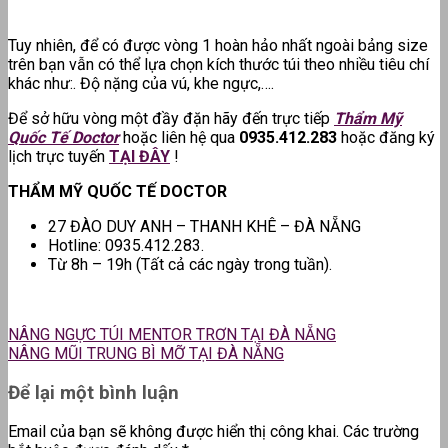
Tuy nhiên, để có được vòng 1 hoàn hảo nhất ngoài bảng size
trên bạn vẫn có thể lựa chọn kích thước túi theo nhiều tiêu chí
khác như:. Độ nặng của vú, khe ngực,….
Để sở hữu vòng một đầy đặn hãy đến trực tiếp
Thẩm Mỹ
Quốc Tế Doctor
hoặc liên hệ qua
0935.412.283
hoặc đăng ký
lịch trực tuyến
TẠI ĐÂY
!
THẨM MỸ QUỐC TẾ DOCTOR
27 ĐÀO DUY ANH – THANH KHÊ – ĐÀ NẴNG
Hotline: 0935.412.283.
Từ 8h – 19h (Tất cả các ngày trong tuần).
NÂNG NGỰC TÚI MENTOR TRƠN TẠI ĐÀ NẴNG
NÂNG MŨI TRUNG BÌ MỠ TẠI ĐÀ NẴNG
Để lại một bình luận
Email của bạn sẽ không được hiển thị công khai.
Các trường