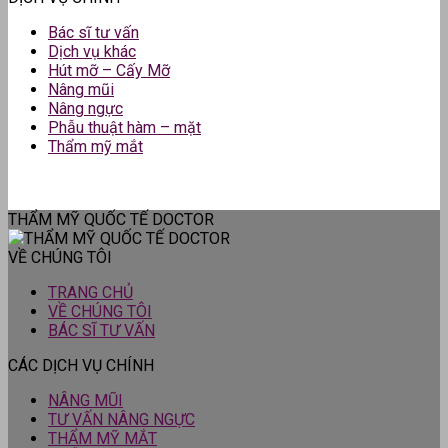
Bác sĩ tư vấn
Dịch vụ khác
Hút mỡ – Cấy Mỡ
Nâng mũi
Nâng ngực
Phẫu thuật hàm – mặt
Thẩm mỹ mắt
THẨM MỸ QUỐC TẾ DOCTOR
VỀ CHÚNG TÔI
TRANG CHỦ
VỀ CHÚNG TÔI
BÁC SĨ TƯ VẤN
CÁC DỊCH VỤ CHÍNH
NÂNG MŨI
TƯ VẤN NÂNG NGỰC
THẨM MỸ MẮT