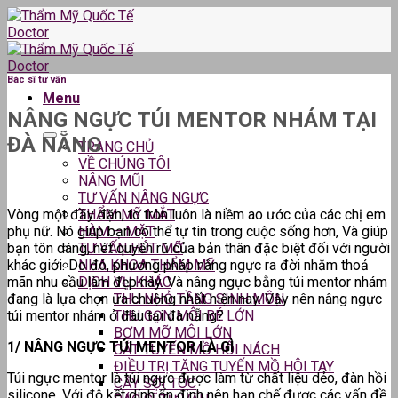
Skip
to
content
Bác sĩ tư vấn
Menu
NÂNG NGỰC TÚI MENTOR NHÁM TẠI
ĐÀ NẴNG
TRANG CHỦ
VỀ CHÚNG TÔI
NÂNG MŨI
TƯ VẤN NÂNG NGỰC
Vòng một đầy đặn, to tròn luôn là niềm ao ước của các chị em
THẨM MỸ MẮT
phụ nữ. Nó giúp bạn có thể tự tin trong cuộc sống hơn, Và giúp
HÀM – MẶT
bạn tôn dáng, nét quyến rũ của bản thân đặc biệt đối với người
TƯ VẤN HÚT MỠ
khác giới. Do đó, phương pháp nâng ngực ra đời nhằm thoả
NHA KHOA THẨM MỸ
mãn nhu cầu làm đẹp này. Và nâng ngực bằng túi mentor nhám
DỊCH VỤ KHÁC
đang là lựa chọn ưa chuộng nhất hiện nay. Vậy nên nâng ngực
THU NHỎ TẦNG SINH MÔN
túi mentor nhám ở đâu tại đà nẵng?
THU GỌN MÔI BÉ LỚN
BƠM MỠ MÔI LỚN
1/ NÂNG NGỰC TÚI MENTOR LÀ GÌ
CẮT TUYẾN MỒ HÔI NÁCH
ĐIỀU TRỊ TĂNG TUYẾN MỒ HÔI TAY
Túi ngực mentor là túi ngực được làm từ chất liệu dẻo, đàn hồi
CẤY SỢI TÓC
silicone. Với độ kết dính ổn định nên hạn chế được các vấn đề