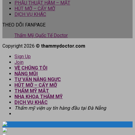
PHẪU THUẬT HÀM – MẶT
HÚT MỠ – CẤY MỠ
DỊCH VỤ KHÁC
THEO DÕI FANPAGE
Thẩm Mỹ Quốc Tế Doctor
Copyright 2026 ©
thammydoctor.com
Sign Up
Join
VỀ CHÚNG TÔI
NÂNG MŨI
TƯ VẤN NÂNG NGỰC
HÚT MỠ – CẤY MỠ
THẨM MỸ MẮT
NHA KHOA THẨM MỸ
DỊCH VỤ KHÁC
Thẩm mỹ viện uy tín hàng đầu tại Đà Nẵng