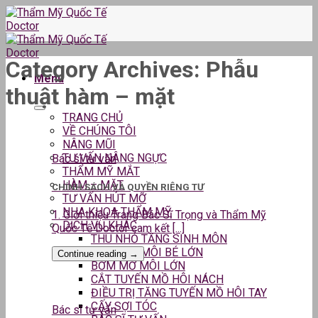
Skip
to
content
Category Archives:
Phẫu
Menu
thuật hàm – mặt
TRANG CHỦ
VỀ CHÚNG TÔI
NÂNG MŨI
TƯ VẤN NÂNG NGỰC
Bác sĩ tư vấn
THẨM MỸ MẮT
HÀM – MẶT
CHÍNH SÁCH VÀ QUYỀN RIÊNG TƯ
TƯ VẤN HÚT MỠ
NHA KHOA THẨM MỸ
1. Giới thiệu Trang Bác Sĩ Trọng và Thẩm Mỹ
DỊCH VỤ KHÁC
Quốc Tế Doctor cam kết [...]
THU NHỎ TẦNG SINH MÔN
THU GỌN MÔI BÉ LỚN
Continue reading
→
BƠM MỠ MÔI LỚN
CẮT TUYẾN MỒ HÔI NÁCH
ĐIỀU TRỊ TĂNG TUYẾN MỒ HÔI TAY
CẤY SỢI TÓC
Bác sĩ tư vấn