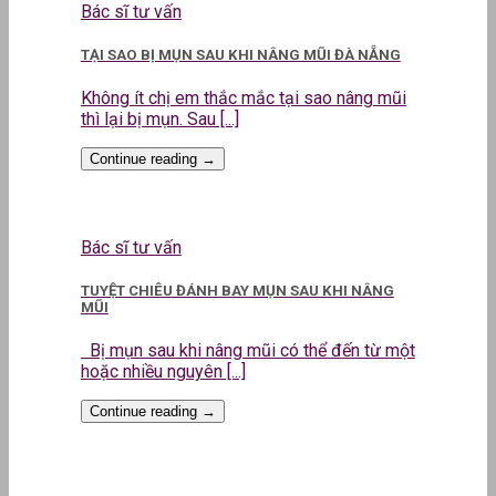
Bác sĩ tư vấn
TẠI SAO BỊ MỤN SAU KHI NÂNG MŨI ĐÀ NẴNG
Không ít chị em thắc mắc tại sao nâng mũi
thì lại bị mụn. Sau [...]
Continue reading
→
Bác sĩ tư vấn
TUYỆT CHIÊU ĐÁNH BAY MỤN SAU KHI NÂNG
MŨI
Bị mụn sau khi nâng mũi có thể đến từ một
hoặc nhiều nguyên [...]
Continue reading
→