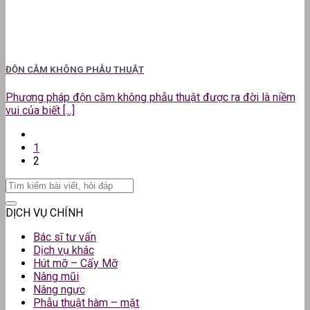
ĐỘN CẰM KHÔNG PHẪU THUẬT
Phương pháp độn cằm không phẫu thuật được ra đời là niềm
vui của biết [...]
1
2
DỊCH VỤ CHÍNH
Bác sĩ tư vấn
Dịch vụ khác
Hút mỡ – Cấy Mỡ
Nâng mũi
Nâng ngực
Phẫu thuật hàm – mặt