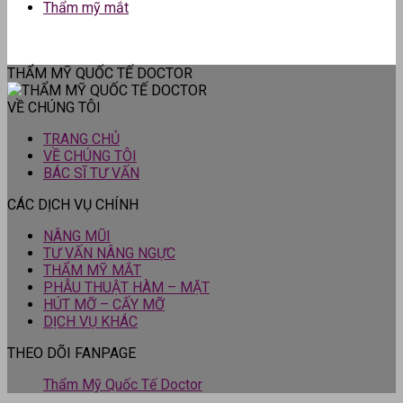
Thẩm mỹ mắt
THẨM MỸ QUỐC TẾ DOCTOR
VỀ CHÚNG TÔI
TRANG CHỦ
VỀ CHÚNG TÔI
BÁC SĨ TƯ VẤN
CÁC DỊCH VỤ CHÍNH
NÂNG MŨI
TƯ VẤN NÂNG NGỰC
THẨM MỸ MẮT
PHẪU THUẬT HÀM – MẶT
HÚT MỠ – CẤY MỠ
DỊCH VỤ KHÁC
THEO DÕI FANPAGE
Thẩm Mỹ Quốc Tế Doctor