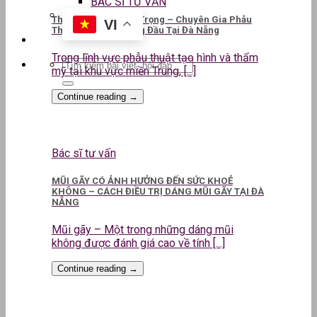
BÁC SĨ TƯ VẤN
ThS.BS CKII Lê Kim Trọng – Chuyên Gia Phẫu
VI
Thuật Thẩm Mỹ Hàng Đầu Tại Đà Nẵng
Trong lĩnh vực phẫu thuật tạo hình và thẩm
mỹ tại khu vực miền Trung, [...]
Continue reading
→
Bác sĩ tư vấn
MŨI GÃY CÓ ẢNH HƯỞNG ĐẾN SỨC KHOẺ
KHÔNG – CÁCH ĐIỀU TRỊ DÁNG MŨI GÃY TẠI ĐÀ
NẴNG
Mũi gãy – Một trong những dáng mũi
không được đánh giá cao về tính [...]
Continue reading
→