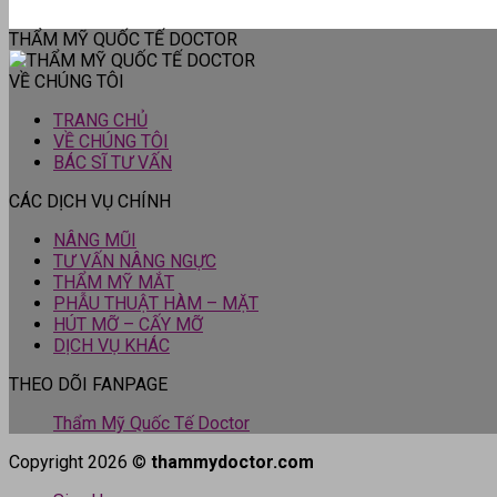
THẨM MỸ QUỐC TẾ DOCTOR
VỀ CHÚNG TÔI
TRANG CHỦ
VỀ CHÚNG TÔI
BÁC SĨ TƯ VẤN
CÁC DỊCH VỤ CHÍNH
NÂNG MŨI
TƯ VẤN NÂNG NGỰC
THẨM MỸ MẮT
PHẪU THUẬT HÀM – MẶT
HÚT MỠ – CẤY MỠ
DỊCH VỤ KHÁC
THEO DÕI FANPAGE
Thẩm Mỹ Quốc Tế Doctor
Copyright 2026 ©
thammydoctor.com