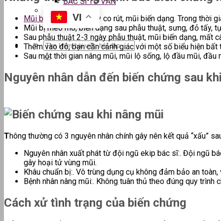
BÁC SĨ TƯ VẤN
VI
Mũi bị nhiễm trùng
gây co rút, mũi biến dạng. Trong thời g
Mũi bị méo mó, biến dạng sau phẫu thuật, sưng, đỏ tấy, t
Sau phẫu thuật 2-3 ngày phẫu thuật, mũi biến dạng, mất cân
Thêm vào đó, bạn cần cảnh giác với một số biểu hiện bất 
Sau một thời gian nâng mũi, mũi lộ sống, lộ đầu mũi, đầ
Nguyên nhân dẫn đến biến chứng sau k
T
hông thường có 3 nguyên nhân chính gây nên kết quả “xấu” sau
Nguyên nhân xuất phát từ đội ngũ ekip bác sĩ:. Đội ngũ b
gây hoại tử vùng mũi.
Khâu chuẩn bị:. Vô trùng dụng cụ không đảm bảo an toàn, 
Bệnh nhân nâng mũi:. Không tuân thủ theo đúng quy trình 
Cách xử tình trạng của biến chứng