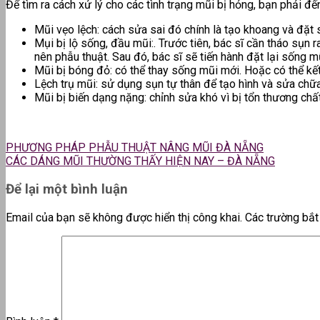
Để tìm ra cách xử lý cho các tình trạng mũi bị hỏng, bạn phải 
Mũi vẹo lệch: cách sửa sai đó chính là tạo khoang và đặt
Mụi bị lộ sống, đầu mũi:. Trước tiên, bác sĩ cần tháo sụn
nên phẫu thuật. Sau đó, bác sĩ sẽ tiến hành đặt lại sống 
Mũi bị bóng đỏ: có thể thay sống mũi mới. Hoặc có thể k
Lệch trụ mũi: sử dụng sụn tự thân để tạo hình và sửa chữ
Mũi bị biến dạng nặng: chỉnh sửa khó vì bị tổn thương chấ
PHƯƠNG PHÁP PHẪU THUẬT NÂNG MŨI ĐÀ NẴNG
CÁC DÁNG MŨI THƯỜNG THẤY HIỆN NAY – ĐÀ NẴNG
Để lại một bình luận
Email của bạn sẽ không được hiển thị công khai.
Các trường bắ