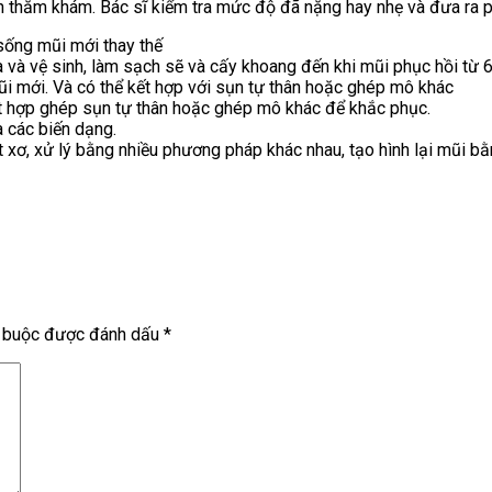
đến thăm khám. Bác sĩ kiểm tra mức độ đã nặng hay nhẹ và đưa ra
 sống mũi mới thay thế
 ra và vệ sinh, làm sạch sẽ và cấy khoang đến khi mũi phục hồi từ
mũi mới. Và có thể kết hợp với sụn tự thân hoặc ghép mô khác
ết hợp ghép sụn tự thân hoặc ghép mô khác để khắc phục.
a các biến dạng.
t xơ, xử lý bằng nhiều phương pháp khác nhau, tạo hình lại mũi b
t buộc được đánh dấu
*