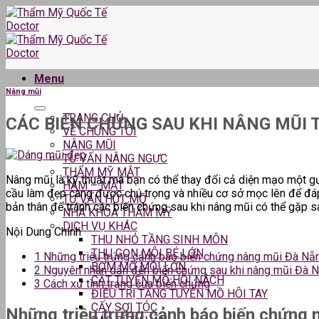
Skip
to
content
Menu
Nâng mũi
TRANG CHỦ
CÁC BIẾN CHỨNG SAU KHI NÂNG MŨI 
VỀ CHÚNG TÔI
NÂNG MŨI
TƯ VẤN NÂNG NGỰC
THẨM MỸ MẮT
Nâng mũi là kỹ thuật mà bạn có thể thay đổi cả diện mạo một g
HÀM – MẶT
cầu làm đẹp càng được chú trọng và nhiều cơ sở mọc lên để đáp 
TƯ VẤN HÚT MỠ
bản thân để tránh các biến chứng sau khi nâng mũi có thể gặp sa
NHA KHOA THẨM MỸ
DỊCH VỤ KHÁC
Nội Dung Chính
THU NHỎ TẦNG SINH MÔN
THU GỌN MÔI BÉ LỚN
1
Những triệu trứng cảnh báo biến chứng nâng mũi Đà Nẵ
BƠM MỠ MÔI LỚN
2
Nguyên nhân dẫn đến biến chứng sau khi nâng mũi Đà
CẮT TUYẾN MỒ HÔI NÁCH
3
Cách xử tình trạng của biến chứng
ĐIỀU TRỊ TĂNG TUYẾN MỒ HÔI TAY
CẤY SỢI TÓC
Những triệu trứng cảnh báo biến chứng