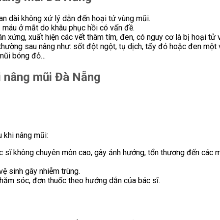
ian dài không xử lý dẫn đến hoại tử vùng mũi.
ụ máu ở mắt do khâu phục hồi có vấn đề.
 xứng, xuất hiện các vết thâm tím, đen, có nguy cơ là bị hoại tử 
thường sau nâng như: sốt đột ngột, tụ dịch, tấy đỏ hoặc đen một 
u mũi bóng đỏ…
hi nâng mũi Đà Nẵng
 khi nâng mũi:
ác sĩ không chuyên môn cao, gây ảnh hưởng, tổn thương đến các m
vệ sinh gây nhiễm trùng.
chăm sóc, đơn thuốc theo hướng dẫn của bác sĩ.