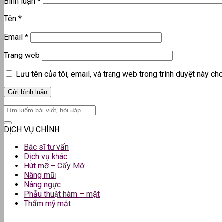
Bình luận
*
Tên
*
Email
*
Trang web
Lưu tên của tôi, email, và trang web trong trình duyệt này cho 
DỊCH VỤ CHÍNH
Bác sĩ tư vấn
Dịch vụ khác
Hút mỡ – Cấy Mỡ
Nâng mũi
Nâng ngực
Phẫu thuật hàm – mặt
Thẩm mỹ mắt