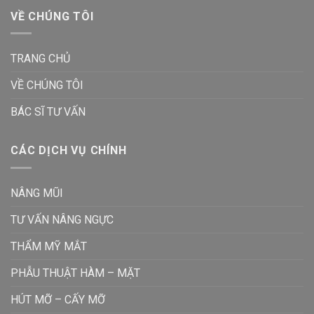
VỀ CHÚNG TÔI
TRANG CHỦ
VỀ CHÚNG TÔI
BÁC SĨ TƯ VẤN
CÁC DỊCH VỤ CHÍNH
NÂNG MŨI
TƯ VẤN NÂNG NGỰC
THẨM MỸ MẮT
PHẪU THUẬT HÀM – MẶT
HÚT MỠ – CẤY MỠ