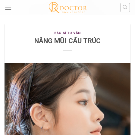
Skip
to
content
BÁC SĨ TƯ VẤN
NÂNG MŨI CẤU TRÚC