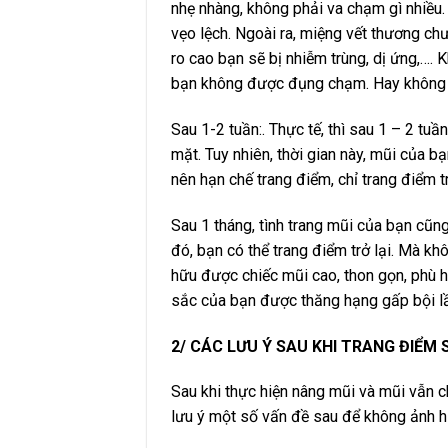
nhẹ nhàng, không phải va chạm gì nhiều
vẹo lệch. Ngoài ra, miệng vết thương ch
ro cao bạn sẽ bị nhiễm trùng, dị ứng,…. 
bạn không được đụng chạm. Hay không đ
Sau 1-2 tuần:. Thực tế, thì sau 1 – 2 tu
mặt. Tuy nhiên, thời gian này, mũi của 
nên hạn chế trang điểm, chỉ trang điểm 
Sau 1 tháng, tình trang mũi của bạn cũn
đó, bạn có thể trang điểm trở lại. Mà kh
hữu được chiếc mũi cao, thon gọn, phù 
sắc của bạn được thăng hạng gấp bội l
2/ CÁC LƯU Ý SAU KHI TRANG ĐIỂM 
Sau khi thực hiện nâng mũi và mũi vẫn 
lưu ý một số vấn đề sau để không ảnh h