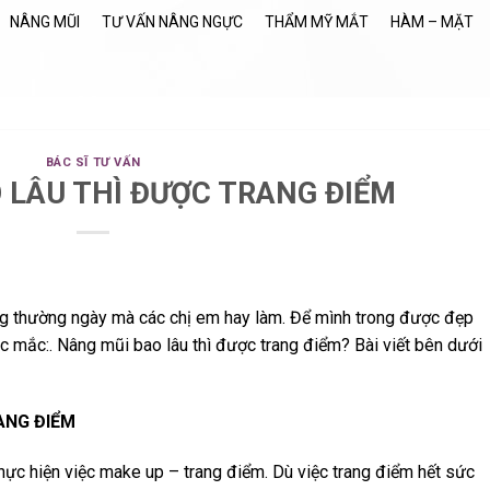
NÂNG MŨI
TƯ VẤN NÂNG NGỰC
THẨM MỸ MẮT
HÀM – MẶT
BÁC SĨ TƯ VẤN
 LÂU THÌ ĐƯỢC TRANG ĐIỂM
g thường ngày mà các chị em hay làm. Để mình trong được đẹp
hắc mắc:. Nâng mũi bao lâu thì được trang điểm? Bài viết bên dưới
ANG ĐIỂM
ực hiện việc make up – trang điểm. Dù việc trang điểm hết sức