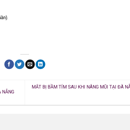
uần).
MẮT BỊ BẦM TÍM SAU KHI NÂNG MŨI TẠI ĐÀ N
À NẴNG