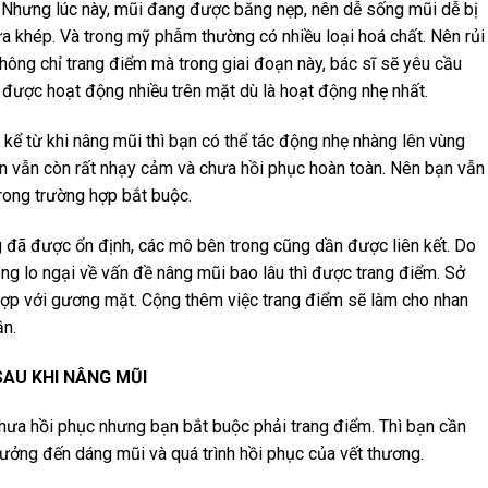
. Nhưng lúc này, mũi đang được băng nẹp, nên dễ sống mũi dễ bị
ưa khép. Và trong mỹ phẫm thường có nhiều loại hoá chất. Nên rủi
Không chỉ trang điểm mà trong giai đoạn này, bác sĩ sẽ yêu cầu
ược hoạt động nhiều trên mặt dù là hoạt động nhẹ nhất.
ần kể từ khi nâng mũi thì bạn có thể tác động nhẹ nhàng lên vùng
bạn vẫn còn rất nhạy cảm và chưa hồi phục hoàn toàn. Nên bạn vẫn
trong trường hợp bắt buộc.
g đã được ổn định, các mô bên trong cũng dần được liên kết. Do
ông lo ngại về vấn đề nâng mũi bao lâu thì được trang điểm. Sở
hợp với gương mặt. Cộng thêm việc trang điểm sẽ làm cho nhan
ần.
SAU KHI NÂNG MŨI
chưa hồi phục nhưng bạn bắt buộc phải trang điểm. Thì bạn cần
ưởng đến dáng mũi và quá trình hồi phục của vết thương.