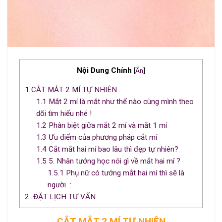
Nội Dung Chính
[
Ẩn
]
1
CẮT MẮT 2 MÍ TỰ NHIÊN
1.1
Mắt 2 mí là mắt như thế nào cùng mình theo
dõi tìm hiểu nhé !
1.2
Phân biệt giữa mắt 2 mí và mắt 1 mí
1.3
Ưu điểm của phương pháp cắt mí
1.4
Cắt mắt hai mí bao lâu thì đẹp tự nhiên?
1.5
5. Nhân tướng học nói gì về mắt hai mí ?
1.5.1
Phụ nữ có tướng mắt hai mí thì sẽ là
người :
2
ĐẶT LỊCH TƯ VẤN
CẮT MẮT 2 MÍ TỰ NHIÊN