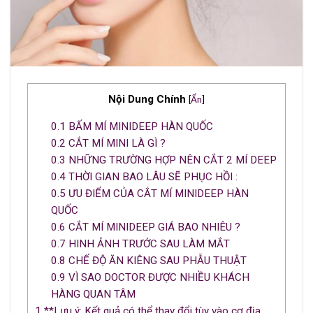
Nội Dung Chính
[
Ẩn
]
0.1
BẤM MÍ MINIDEEP HÀN QUỐC
0.2
CẮT MÍ MINI LÀ GÌ ?
0.3
NHỮNG TRƯỜNG HỢP NÊN CẮT 2 MÍ DEEP
0.4
THỜI GIAN BAO LÂU SẼ PHỤC HỒI :
0.5
ƯU ĐIỂM CỦA CẮT MÍ MINIDEEP HÀN
QUỐC
0.6
CẮT MÍ MINIDEEP GIÁ BAO NHIÊU ?
0.7
HINH ẢNH TRƯỚC SAU LÀM MẮT
0.8
CHẾ ĐỘ ĂN KIÊNG SAU PHẪU THUẬT
0.9
VÌ SAO DOCTOR ĐƯỢC NHIỀU KHÁCH
HÀNG QUAN TÂM
1
**Lưu ý: Kết quả có thể thay đổi tùy vào cơ địa