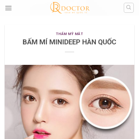
Skip
to
content
THẨM MỸ MẮT
BẤM MÍ MINIDEEP HÀN QUỐC