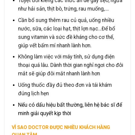
Tuyệt đối kiêng các thức ăn dễ gây sẹo, ngứa
như hải sản, thịt bò, trứng, rau muống,….
Cần bổ sung thêm rau củ quả, uống nhiều
nước, sữa, các loại hạt, thịt lợn nạc…Để bổ
sung vitamin và sức đề kháng cho cơ thể,
giúp vết bấm mí nhanh lành hơn.
Không làm việc với máy tính, sử dụng điện
thoại quá lâu. Dành thời gian nghỉ ngơi cho đôi
mắt sẽ giúp đôi mắt nhanh lành hơn
Uống thuốc đầy đủ theo đơn và tái khám
đúng lịch hẹn
Nếu có dấu hiệu bất thường, liên hệ bác sĩ để
minh giải quyết kịp thời
VÌ SAO DOCTOR ĐƯỢC NHIỀU KHÁCH HÀNG
QUAN TÂM