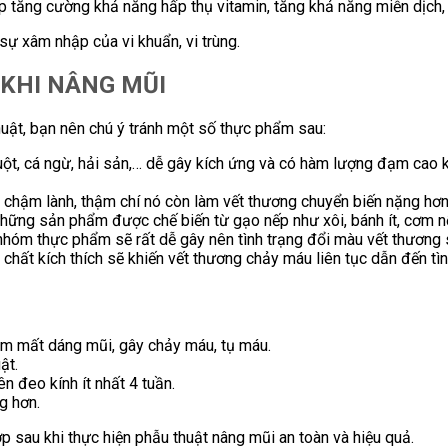
p tăng cường khả năng hấp thụ vitamin,
tăng khả năng miễn dịch,
sự xâm nhập của vi khuẩn, vi trùng.
KHI NÂNG MŨI
uật, bạn nên chú ý tránh một số thực phẩm sau:
ột, cá ngừ, hải sản,… dễ gây kích ứng và
có hàm lượng đạm cao khi
g chậm lành, thậm chí nó còn làm vết thương chuyển biến nặng hơn
hững sản phẩm được chế biến từ gạo nếp như xôi, bánh ít, cơm n
là nhóm thực phẩm sẽ rất dễ gây nên tình trạng đổi màu vết thương 
 chất kích thích sẽ khiến vết thương chảy máu liên tục dẫn đến tìn
àm mất dáng mũi, gây chảy máu, tụ máu.
ật.
 đeo kính ít nhất 4 tuần.
g hơn.
ợp sau khi thực hiện phẫu thuật nâng mũi an toàn và hiệu quả.