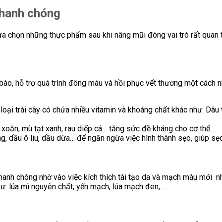
nhanh chóng
a chọn những thực phẩm sau khi nâng mũi đóng vai trò rất quan t
 bào, hỗ trợ quá trình đông máu và hồi phục vết thương một cách
oại trái cây có chứa nhiều vitamin và khoáng chất khác như: Dâu tâ
 xoăn, mù tạt xanh, rau diếp cá… tăng sức đề kháng cho cơ thể.
 dầu ô liu, dầu dừa… để ngăn ngừa việc hình thành sẹo, giúp sẹo
 nhanh chóng nhờ vào việc kích thích tái tạo da và mạch máu mới
n
hư: lúa mì nguyên chất, yến mạch, lúa mạch đen, …