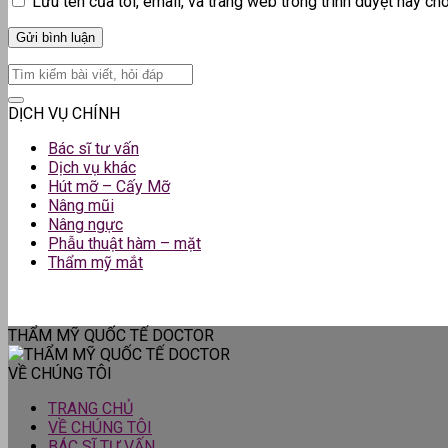
Lưu tên của tôi, email, và trang web trong trình duyệt này cho 
DỊCH VỤ CHÍNH
Bác sĩ tư vấn
Dịch vụ khác
Hút mỡ – Cấy Mỡ
Nâng mũi
Nâng ngực
Phẫu thuật hàm – mặt
Thẩm mỹ mắt
THẨM MỸ QUỐC TẾ DOCTOR
VỀ CHÚNG TÔI
TRANG CHỦ
VỀ CHÚNG TÔI
BÁC SĨ TƯ VẤN