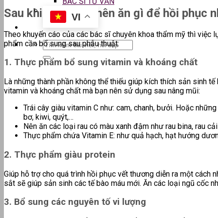
BÁC SĨ TƯ VẤN
Sau khi nâng mũi nên ăn gì để hồi phục 
VI
Theo khuyến cáo của các bác sĩ chuyên khoa thẩm mỹ thì việc lự
phẩm cần bổ sung sau phẫu thuật:
1. Thực phẩm bổ sung vitamin và khoáng chất
Là những thành phần không thể thiếu giúp
kích thích sản sinh tế
vitamin và khoáng chất mà bạn nên sử dụng sau nâng mũi:
Trái cây
giàu vitamin C như: cam, chanh, bưởi. Hoặc những l
bơ, kiwi, quýt,…
Nên ăn các loại rau có màu xanh đậm như rau bina, rau cải
Thực phẩm chứa Vitamin E: như quả hạch, hạt hướng dương,
2. Thực phẩm giàu protein
Giúp hỗ trợ cho quá trình hồi phục vết thương diễn ra một cách
sắt sẽ giúp sản sinh các tế bào máu mới. Ă
n các loại ngũ cốc n
3. Bổ sung các nguyên tố vi lượng