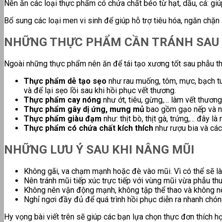
Nên ăn các loại thực phẩm có chứa chất béo từ hạt, dầu, cá:
giú
Bổ sung các loại men vi sinh để giúp hỗ trợ tiêu hóa, ngăn chặn 
NHỮNG THỰC PHẨM CẦN TRÁNH SAU 
Ngoài những thực phẩm nên ăn để tái tạo xương tốt sau phẫu th
Thực phẩm dễ tạo sẹo
như rau muống, tôm, mực, bạch tu
và để lại sẹo lồi sau khi hồi phục vết thương.
Thực phẩm cay nóng
như ớt, tiêu, gừng,… làm vết thươn
Thực phẩm gây dị ứng, mưng mủ
bao gồm gạo nếp và n
Thực phẩm giàu đạm
như: thịt bò, thịt gà, trứng,… đây 
Thực phẩm có chứa chất kích thích
như r
ượu bia và các
NHỮNG LƯU Ý SAU KHI NÂNG MŨI
Không gãi, va chạm mạnh hoặc đè vào mũi. Vì có thể sẽ l
Nên tránh mũi tiếp xúc trực tiếp với vùng mũi vừa phẫu thu
Không nên vận động mạnh, không tập thể thao và không nên
Nghỉ ngơi đầy đủ để quá trình hồi phục diễn ra nhanh chón
Hy vọng bài viết trên sẽ giúp các bạn lựa chọn thực đơn thích h