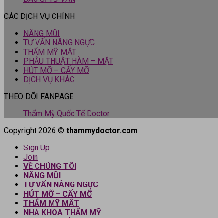
CÁC DỊCH VỤ CHÍNH
NÂNG MŨI
TƯ VẤN NÂNG NGỰC
THẨM MỸ MẮT
PHẪU THUẬT HÀM – MẶT
HÚT MỠ – CẤY MỠ
DỊCH VỤ KHÁC
THEO DÕI FANPAGE
Thẩm Mỹ Quốc Tế Doctor
Copyright 2026 ©
thammydoctor.com
Sign Up
Join
VỀ CHÚNG TÔI
NÂNG MŨI
TƯ VẤN NÂNG NGỰC
HÚT MỠ – CẤY MỠ
THẨM MỸ MẮT
NHA KHOA THẨM MỸ