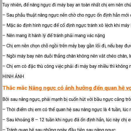
Tuy nhiên, để nâng ngực đi máy bay an toàn nhất chị em nên ch
– Sau phẫu thuật nâng ngực nên chờ cho ngực ổn định hẳn mới đi 
– Mặc áo định hình ngực để cố định ngực tránh xô lệch khi máy
– Nên mang ít hành lý để tránh phải mang vác nặng
– Chị em nên chọn chỗ ngồi trên máy bay gần lối đi, nếu bay đườ
– Ngồi máy bay nên duỗi thẳng chân không nên vắt chéo chân, 
– Chị em có đặc thù công việc phải đi máy bay nhiều thì không 
HINH ẢNH
Thắc mắc
Nâng ngực có ảnh hưởng đến quan hệ v
Bởi sau nâng ngực, phái mạnh bị cuốn hút với bầu ngực căng trò
– Thời điểm chị em có thể quan hệ sau nâng ngực là 4 tuần, lúc
– Sau khoảng 8 – 12 tuần khi ngực đã ổn định hẳn, lúc này chị 
– Tránh quan hệ sau những ngày đầu tiên sau nâng ngực.