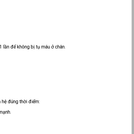
1 lần để không bị tụ máu ở chân.
 hệ đúng thời điểm:
 mạnh.