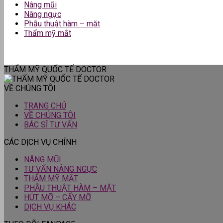
Nâng mũi
Nâng ngực
Phẫu thuật hàm – mặt
Thẩm mỹ mắt
THẨM MỸ QUỐC TẾ DOCTOR
VỀ CHÚNG TÔI
TRANG CHỦ
VỀ CHÚNG TÔI
BÁC SĨ TƯ VẤN
CÁC DỊCH VỤ CHÍNH
NÂNG MŨI
TƯ VẤN NÂNG NGỰC
THẨM MỸ MẮT
PHẪU THUẬT HÀM – MẶT
HÚT MỠ – CẤY MỠ
DỊCH VỤ KHÁC