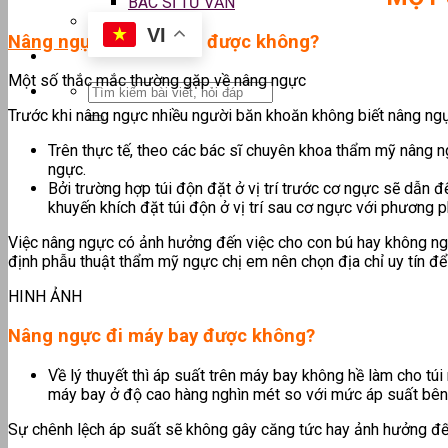
BÁC SĨ TƯ VẤN
VI
Nâng ngực
cho con bú được không?
Một số thắc mắc thường gặp về nâng ngực
Trước khi nâng ngực nhiều người băn khoăn không biết nâng ngự
Trên thực tế, theo các bác sĩ chuyên khoa thẩm mỹ nâng ng
ngực.
Bởi trường hợp túi độn đặt ở vị trí trước cơ ngực sẽ dẫn 
khuyến khích đặt túi độn ở vị trí sau cơ ngực với phương p
Việc nâng ngực có ảnh hưởng đến việc cho con bú hay không ngoà
định phẫu thuật thẩm mỹ ngực chị em nên chọn địa chỉ uy tín để 
HINH ẢNH
Nâng ngực đi máy bay được không?
Về lý thuyết thì áp suất trên máy bay không hề làm cho tú
máy bay ở độ cao hàng nghìn mét so với mức áp suất bên
Sự chênh lệch áp suất sẽ không gây căng tức hay ảnh hưởng đến 