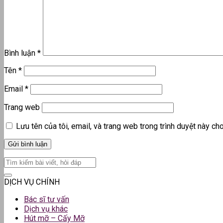
Bình luận
*
Tên
*
Email
*
Trang web
Lưu tên của tôi, email, và trang web trong trình duyệt này cho 
DỊCH VỤ CHÍNH
Bác sĩ tư vấn
Dịch vụ khác
Hút mỡ – Cấy Mỡ