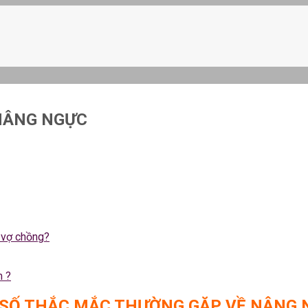
NÂNG NGỰC
 vợ chồng?
m ?
SỐ THẮC MẮC THƯỜNG GẶP VỀ NÂNG