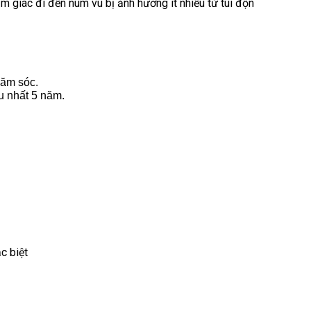
ảm giác đi đến núm vú bị ảnh hưởng ít nhiều từ túi độn
hăm sóc.
ều nhất 5 năm.
c biệt