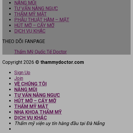
NÂNG MŨI
TƯ VẤN NÂNG NGỰC
THẨM MỸ MẮT
PHẪU THUẬT HÀM – MẶT
HÚT MỠ – CẤY MỠ
DỊCH VỤ KHÁC
THEO DÕI FANPAGE
Thẩm Mỹ Quốc Tế Doctor
Copyright 2026 ©
thammydoctor.com
Sign Up
Join
VỀ CHÚNG TÔI
NÂNG MŨI
TƯ VẤN NÂNG NGỰC
HÚT MỠ – CẤY MỠ
THẨM MỸ MẮT
NHA KHOA THẨM MỸ
DỊCH VỤ KHÁC
Thẩm mỹ viện uy tín hàng đầu tại Đà Nẵng