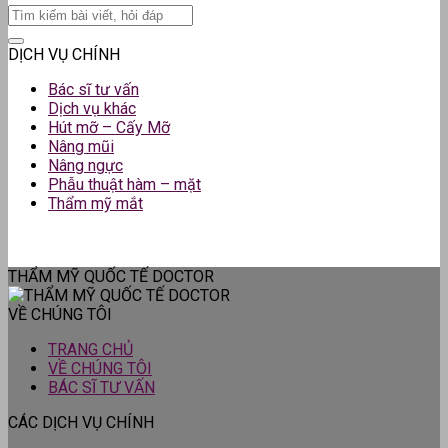
DỊCH VỤ CHÍNH
Bác sĩ tư vấn
Dịch vụ khác
Hút mỡ – Cấy Mỡ
Nâng mũi
Nâng ngực
Phẫu thuật hàm – mặt
Thẩm mỹ mắt
THẨM MỸ QUỐC TẾ DOCTOR
VỀ CHÚNG TÔI
TRANG CHỦ
VỀ CHÚNG TÔI
BÁC SĨ TƯ VẤN
CÁC DỊCH VỤ CHÍNH