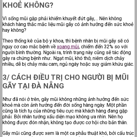
KHOẺ KHÔNG?
Vì sống mũi gặp phải khiếm khuyết đứt gãy,… Nên không
khách hàng thắc mắc liệu mũi gãy có ảnh hưởng đến sức khoẻ
hay không?
Theo thống kê của bộ y khoa, thì bệnh nhân bị mũi gãy sẽ có
nguy cơ cao mắc bệnh về
xoang mũi
, chiếm đến 32% so với
người bình thường. Ngoài ra, trình trạng này cũng sẽ tác động
gây ra chứng bệnh như:. Ngạt mũi, khó thở, niêm dịch chảy
nhiều, dễ bị chảy máu cam, ngủ ngáy hoặc suy giảm khứu giác.
3/ CÁCH ĐIỀU TRỊ CHO NGƯỜI BỊ MŨI
GÃY TẠI ĐÀ NẴNG
Như đã nói ở trên, gãy mũi không những ảnh hưởng đến sức
khoẻ mà còn ảnh hưởng đến đời sống hàng ngày. Một phần
cũng là tích tụ của những tiêu cực mà khách hàng đang gặp
phải. Bởi nhân tướng xấu diện mạo không ưa nhìn. Nên họ
không được đón nhận, không tạo được cơ hội cho bản thân.
Gãy mũi cũng được xem là một ca phẫu thuật khó, bởi cấu trúc