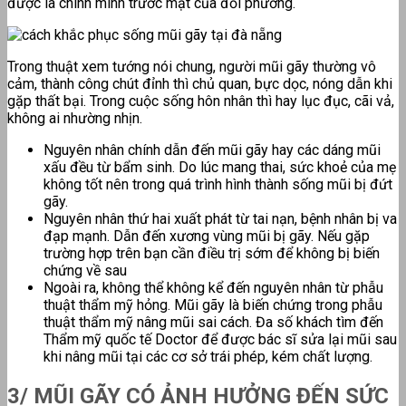
được là chính mình trước mặt của đối phương.
Trong thuật xem tướng nói chung, người mũi gãy thường vô
cảm, thành công chút đỉnh thì chủ quan, bực dọc, nóng dẫn khi
gặp thất bại. Trong cuộc sống hôn nhân thì hay lục đục, cãi vả,
không ai nhường nhịn.
Nguyên nhân chính dẫn đến mũi gãy hay các dáng mũi
xấu đều từ bẩm sinh. Do lúc mang thai, sức khoẻ của mẹ
không tốt nên trong quá trình hình thành sống mũi bị đứt
gãy.
Nguyên nhân thứ hai xuất phát từ tai nạn, bệnh nhân bị va
đạp mạnh. Dẫn đến xương vùng mũi bị gãy. Nếu gặp
trường hợp trên bạn cần điều trị sớm để không bị biến
chứng về sau
Ngoài ra, không thể không kể đến nguyên nhân từ phẫu
thuật thẩm mỹ hỏng. Mũi gãy là biến chứng trong phẫu
thuật thẩm mỹ nâng mũi sai cách. Đa số khách tìm đến
Thẩm mỹ quốc tế Doctor để được bác sĩ sửa lại mũi sau
khi nâng mũi tại các cơ sở trái phép, kém chất lượng.
3/ MŨI GÃY CÓ ẢNH HƯỞNG ĐẾN SỨC