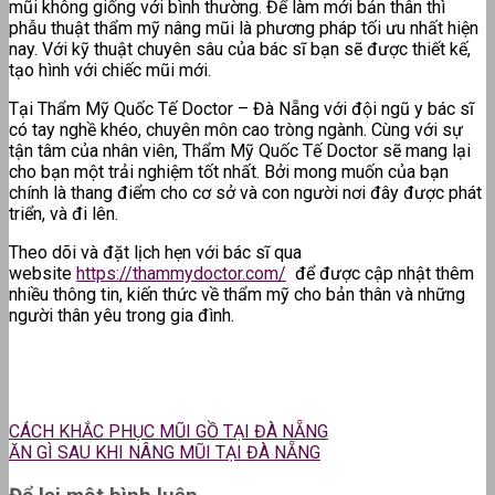
mũi không giống với bình thường. Để làm mới bản thân thì
phẫu thuật thẩm mỹ nâng mũi là phương pháp tối ưu nhất hiện
nay. Với kỹ thuật chuyên sâu của bác sĩ bạn sẽ được thiết kế,
tạo hình với chiếc mũi mới.
Tại Thẩm Mỹ Quốc Tế Doctor – Đà Nẵng với đội ngũ y bác sĩ
có tay nghề khéo, chuyên môn cao tròng ngành. Cùng với sự
tận tâm của nhân viên, Thẩm Mỹ Quốc Tế Doctor sẽ mang lại
cho bạn một trải nghiệm tốt nhất. Bởi mong muốn của bạn
chính là thang điểm cho cơ sở và con người nơi đây được phát
triển, và đi lên.
Theo dõi và đặt lịch hẹn với bác sĩ qua
website
https://thammydoctor.com/
để được cập nhật thêm
nhiều thông tin, kiến thức về thẩm mỹ cho bản thân và những
người thân yêu trong gia đình.
CÁCH KHẮC PHỤC MŨI GỒ TẠI ĐÀ NẴNG
ĂN GÌ SAU KHI NÂNG MŨI TẠI ĐÀ NẴNG