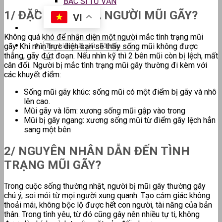
BÁC SĨ TƯ VẤN
1/ ĐẶC ĐIỂM CỦA NGƯỜI MŨI GÃY?
VI
Không quá khó để nhận diện một người mắc tình trạng mũi
gãy. Khi nhìn trực diện bạn sẽ thấy sống mũi không được
thẳng, gãy đứt đoạn. Nếu nhìn kỹ thì 2 bên mũi còn bị lệch, mất
cân đối. Người bị mắc tình trạng mũi gãy thường đi kèm với
các khuyết điểm:
Sống mũi gãy khúc: sống mũi có một điểm bị gãy và nhô
lên cao.
Mũi gãy và lõm: xương sống mũi gập vào trong
Mũi bị gãy ngang: xương sống mũi từ điểm gãy lệch hẳn
sang một bên
2/ NGUYÊN NHÂN DẪN ĐẾN TÌNH
TRẠNG MŨI GÃY?
Trong cuộc sống thường nhật, người bị mũi gãy thường gây
chú ý, soi mói từ mọi người xung quanh. Tạo cảm giác không
thoải mái, không bộc lộ được hết con người, tài năng của bản
thân. Trong tình yêu, từ đó cũng gây nên nhiều tự ti, không