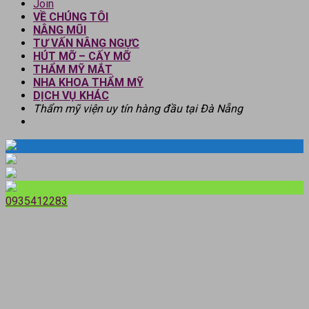
Join
VỀ CHÚNG TÔI
NÂNG MŨI
TƯ VẤN NÂNG NGỰC
HÚT MỠ – CẤY MỠ
THẨM MỸ MẮT
NHA KHOA THẨM MỸ
DỊCH VỤ KHÁC
Thẩm mỹ viện uy tín hàng đầu tại Đà Nẵng
0935412283