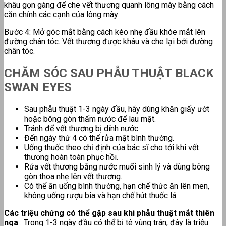
khâu gọn gàng để che vết thương quanh lông mày bằng cách
căn chỉnh các cạnh của lông mày
Bước 4: Mở góc mắt bằng cách kéo nhẹ đầu khóe mắt lên
đường chân tóc. Vết thương được khâu và che lại bởi đường
chân tóc.
CHĂM SÓC SAU PHẪU THUẬT
BLACK
SWAN EYES
Sau phẫu thuật 1-3 ngày đầu, hãy dùng khăn giấy ướt
hoặc bông gòn thấm nước để lau mặt.
Tránh để vết thương bị dính nước.
Đến ngày thứ 4 có thể rửa mặt bình thường.
Uống thuốc theo chỉ định của bác sĩ cho tới khi vết
thương hoàn toàn phục hồi.
Rửa vết thương bằng nước muối sinh lý và dùng bông
gòn thoa nhẹ lên vết thương.
Có thể ăn uống bình thường, hạn chế thức ăn lên men,
không uống rượu bia và hạn chế hút thuốc lá.
Các triệu chứng có thể gặp sau khi phẫu thuật mắt thiên
nga
: Trong 1-3 ngày đầu có thể bị tê vùng trán, đây là triệu