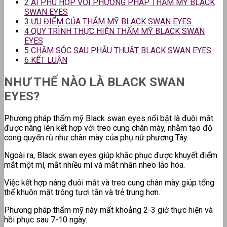
2
AI PHÙ HỢP VỚI PHƯƠNG PHÁP THẨM MỸ BLACK
SWAN EYES
3
ƯU ĐIỂM CỦA THẨM MỸ BLACK SWAN EYES
4
QUY TRÌNH THỰC HIỆN THẨM MỸ BLACK SWAN
EYES
5
CHĂM SÓC SAU PHẪU THUẬT BLACK SWAN EYES
6
KẾT LUẬN
NHƯ THẾ NÀO LÀ BLACK SWAN
EYES?
Phương pháp thẩm mỹ Black swan eyes nổi bật là đuôi mắt
được nâng lên kết hợp với treo cung chân mày, nhằm tạo độ
cong quyến rũ như chân mày của phụ nữ phương Tây.
Ngoài ra, Black swan eyes giúp khắc phục được khuyết điểm
mắt một mí, mắt nhiều mí và mắt nhăn nheo lão hóa.
Việc kết hợp nâng đuôi mắt và treo cung chân mày giúp tổng
thể khuôn mặt trông tươi tắn và trẻ trung hơn.
Phương pháp thẩm mỹ này mất khoảng 2-3 giờ thực hiện và
hồi phục sau 7-10 ngày.