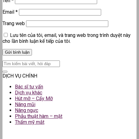
Tên
*
Email
*
Trang web
Lưu tên của tôi, email, và trang web trong trình duyệt này
cho lần bình luận kế tiếp của tôi.
DỊCH VỤ CHÍNH
Bác sĩ tư vấn
Dịch vụ khác
Hút mỡ – Cấy Mỡ
Nâng mũi
Nâng ngực
Phẫu thuật hàm – mặt
Thẩm mỹ mắt