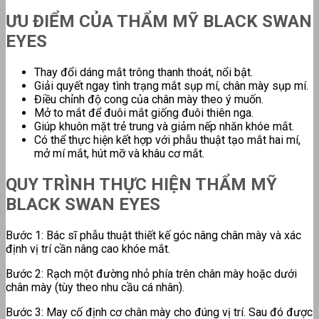
ƯU ĐIỂM CỦA THẨM MỸ BLACK SWAN
EYES
Thay đổi dáng mắt trông thanh thoát, nổi bật.
Giải quyết ngay tình trạng mắt sụp mí, chân mày sụp mí.
Điều chỉnh độ cong của chân mày theo ý muốn.
Mở to mắt để đuôi mắt giống đuôi thiên nga.
Giúp khuôn mặt trẻ trung và giảm nếp nhăn khóe mắt.
Có thể thực hiện kết hợp với phẫu thuật tạo mắt hai mí,
mở mí mắt, hút mỡ và khâu cơ mắt.
QUY TRÌNH THỰC HIỆN THẨM MỸ
BLACK SWAN EYES
Bước 1: Bác sĩ phẫu thuật thiết kế góc nâng chân mày và xác
định vị trí cần nâng cao khóe mắt.
Bước 2: Rạch một đường nhỏ phía trên chân mày hoặc dưới
chân mày (tùy theo nhu cầu cá nhân).
Bước 3: May cố định cơ chân mày cho đúng vị trí. Sau đó được