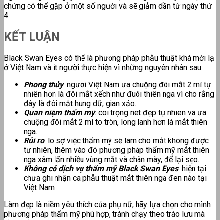
chứng có thể gặp ở một số người và sẽ giảm dần từ ngày thứ
4.
KẾT LUẬN
Black Swan Eyes có thể là phương pháp phẫu thuật khá mới lạ
ở Việt Nam và ít người thực hiện vì những nguyên nhân sau:
Phong thủy
: người Việt Nam ưa chuộng đôi mắt 2 mí tự
nhiên hơn là đôi mắt xếch như đuôi thiên nga vì cho rằng
đây là đôi mắt hung dữ, gian xảo.
Quan niệm thẩm mỹ
: coi trọng nét đẹp tự nhiên và ưa
chuộng đôi mắt 2 mí to tròn, long lanh hơn là mắt thiên
nga.
Rủi ro
: lo sợ việc thẩm mỹ sẽ làm cho mắt không được
tự nhiên, thêm vào đó phương pháp thẩm mỹ mắt thiên
nga xâm lấn nhiều vùng mắt và chân mày, để lại sẹo.
Không có dịch vụ thẩm mỹ Black Swan Eyes
: hiện tại
chưa ghi nhận ca phẫu thuật mắt thiên nga đen nào tại
Việt Nam.
Làm đẹp là niềm yêu thích của phụ nữ, hãy lựa chọn cho mình
phương pháp thẩm mỹ phù hợp, tránh chạy theo trào lưu mà