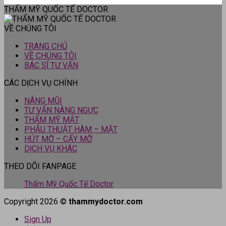
THẨM MỸ QUỐC TẾ DOCTOR
VỀ CHÚNG TÔI
TRANG CHỦ
VỀ CHÚNG TÔI
BÁC SĨ TƯ VẤN
CÁC DỊCH VỤ CHÍNH
NÂNG MŨI
TƯ VẤN NÂNG NGỰC
THẨM MỸ MẮT
PHẪU THUẬT HÀM – MẶT
HÚT MỠ – CẤY MỠ
DỊCH VỤ KHÁC
THEO DÕI FANPAGE
Thẩm Mỹ Quốc Tế Doctor
Copyright 2026 ©
thammydoctor.com
Sign Up